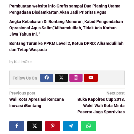
Pembuatan website info Grafis sampai Dua Planing Utama
Pengadaan Disdamkartan Akan Jadi Prioritas Agus
Angka Kebakaran Di Bontang Menurun ,Kabid Pengendalian
Oprasional Agus Salim,”Allhamduillah, Tidak Ada Korban
Jiwa Tahun Ini, “
Bontang Turun ke PPKM Level 2, Ketua DPRD: Alhamdulillah
dan Tetap Waspada
by
KaltimOke
Follow Us On
Post
Previous post
Next post
navigation
Wali Kota Apresiasi Rencana
Buka Kapolres Cup 2018,
Inovasi iBontang
Wakil Wali Kota Minta
Peserta Jaga Sportivitas