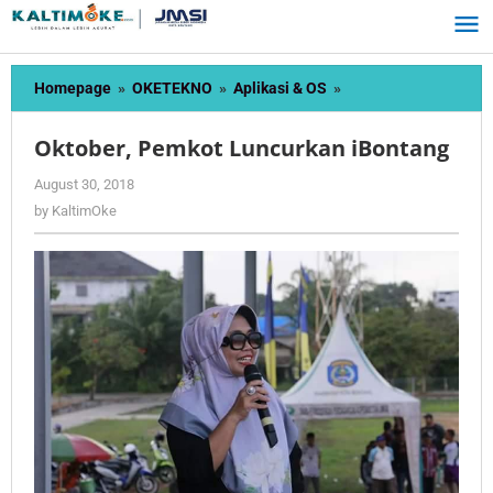
Skip
to
content
Oktober,
Homepage
»
OKETEKNO
»
Aplikasi & OS
»
Pemkot
Luncurkan
Oktober, Pemkot Luncurkan iBontang
iBontang
by
August 30, 2018
KaltimOke
by
KaltimOke