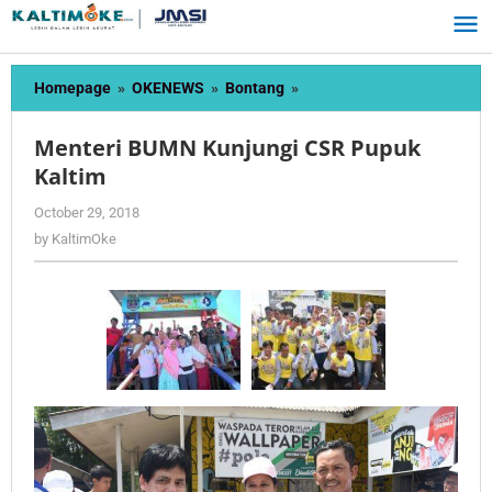
Skip
to
content
Menteri
Homepage
»
OKENEWS
»
Bontang
»
BUMN
Kunjungi
Menteri BUMN Kunjungi CSR Pupuk
CSR
Kaltim
Pupuk
Kaltim
by
October 29, 2018
KaltimOke
by
KaltimOke