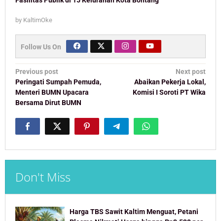
Fasilitas Publik di 15 Kelurahan Kota Bontang
by
KaltimOke
Follow Us On
Post
Previous post
Next post
navigation
Peringati Sumpah Pemuda,
Abaikan Pekerja Lokal,
Menteri BUMN Upacara
Komisi I Soroti PT Wika
Bersama Dirut BUMN
Don't Miss
Harga TBS Sawit Kaltim Menguat, Petani