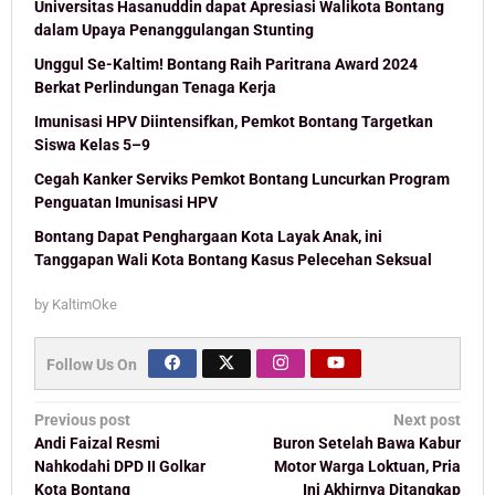
Universitas Hasanuddin dapat Apresiasi Walikota Bontang
dalam Upaya Penanggulangan Stunting
Unggul Se-Kaltim! Bontang Raih Paritrana Award 2024
Berkat Perlindungan Tenaga Kerja
Imunisasi HPV Diintensifkan, Pemkot Bontang Targetkan
Siswa Kelas 5–9
Cegah Kanker Serviks Pemkot Bontang Luncurkan Program
Penguatan Imunisasi HPV
Bontang Dapat Penghargaan Kota Layak Anak, ini
Tanggapan Wali Kota Bontang Kasus Pelecehan Seksual
by
KaltimOke
Follow Us On
Post
Previous post
Next post
navigation
Andi Faizal Resmi
Buron Setelah Bawa Kabur
Nahkodahi DPD II Golkar
Motor Warga Loktuan, Pria
Kota Bontang
Ini Akhirnya Ditangkap