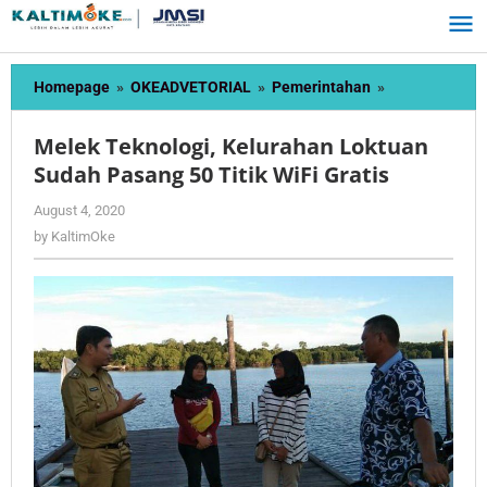
Skip
to
content
Melek
Homepage
»
OKEADVETORIAL
»
Pemerintahan
»
Teknologi,
Kelurahan
Melek Teknologi, Kelurahan Loktuan
Loktuan
Sudah Pasang 50 Titik WiFi Gratis
Sudah
Pasang
by
August 4, 2020
50
KaltimOke
by
KaltimOke
Titik
WiFi
Gratis