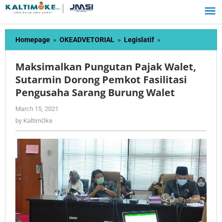
Skip
to
content
Maksimalkan
Homepage
»
OKEADVETORIAL
»
Legislatif
»
Pungutan
Pajak
Maksimalkan Pungutan Pajak Walet,
Walet,
Sutarmin Dorong Pemkot Fasilitasi
Sutarmin
Pengusaha Sarang Burung Walet
Dorong
Pemkot
by
March 15, 2021
Fasilitasi
KaltimOke
by
KaltimOke
Pengusaha
Sarang
Burung
Walet