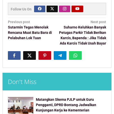
Follow Us On
Post
Previous post
Next post
navigation
Sutarmin Tegas Menolak
Suharno Keluhkan Banyak
Rencana Muat Batu Bara di
Petugas Parkir Tidak Berikan
Pelabuhan Lok Tuan
Karcis, Bapenda : Jika Tidak
Ada Karcis Tidak Usah Bayar
Don't Miss
Matangkan Skema PJLP untuk Guru
Pengganti, DPRD Bontang Jadwalkan
Kunjungan Kerja ke Kementerian