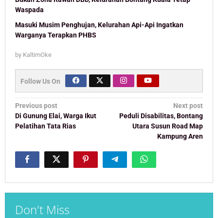
Waspada
Masuki Musim Penghujan, Kelurahan Api-Api Ingatkan
Warganya Terapkan PHBS
by
KaltimOke
Follow Us On
Post
Previous post
Next post
navigation
Di Gunung Elai, Warga Ikut
Peduli Disabilitas, Bontang
Pelatihan Tata Rias
Utara Susun Road Map
Kampung Aren
Don't Miss