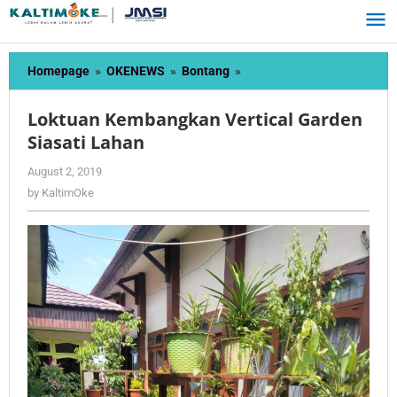
Skip
to
content
Loktuan
Homepage
»
OKENEWS
»
Bontang
»
Kembangkan
Vertical
Loktuan Kembangkan Vertical Garden
Garden
Siasati Lahan
Siasati
Lahan
by
August 2, 2019
KaltimOke
by
KaltimOke