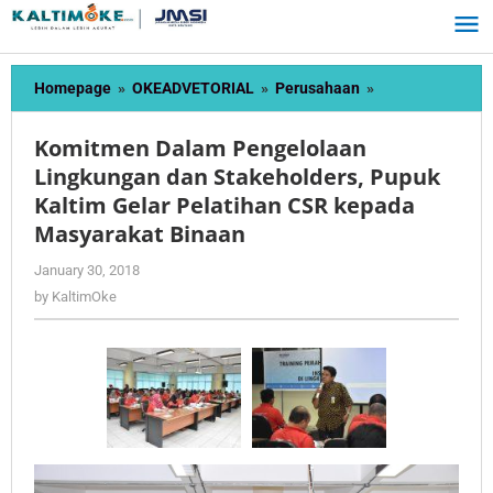
Skip
to
content
Komitmen
Homepage
»
OKEADVETORIAL
»
Perusahaan
»
Dalam
Pengelolaan
Komitmen Dalam Pengelolaan
Lingkungan
Lingkungan dan Stakeholders, Pupuk
dan
Kaltim Gelar Pelatihan CSR kepada
Stakeholders,
Pupuk
Masyarakat Binaan
Kaltim
by
January 30, 2018
Gelar
KaltimOke
Pelatihan
by
KaltimOke
CSR
kepada
Masyarakat
Binaan