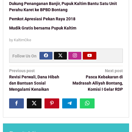
Dukung Penanganan Banjir, Pupuk Kaltim Bantu Satu Unit
Perahu Karet ke BPBD Bontang
Pemkot Apresiasi Pekan Raya 2018
Mudik Gratis bersama Pupuk Kaltim
by
KaltimOke
Follow Us On
Post
Previous post
Next post
navigation
Revisi Perwali, Dana Hibah
Pasca Kebakaran di
dan Bantuan Sosial
Madrasah Alliyah Bontang,
Mengalami Kenaikan
Komisi I Gelar RDP