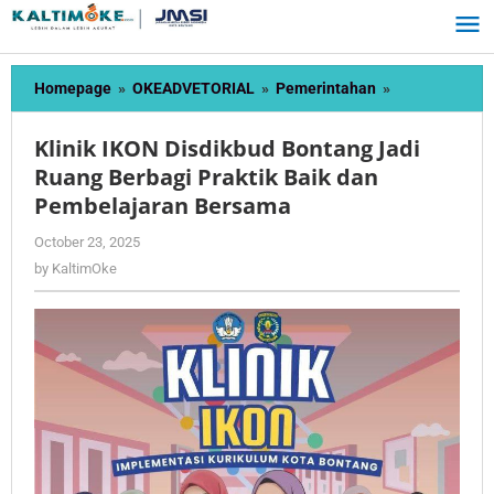
Skip
to
content
Klinik
Homepage
»
OKEADVETORIAL
»
Pemerintahan
»
IKON
Disdikbud
Klinik IKON Disdikbud Bontang Jadi
Bontang
Ruang Berbagi Praktik Baik dan
Jadi
Pembelajaran Bersama
Ruang
Berbagi
by
October 23, 2025
Praktik
KaltimOke
by
KaltimOke
Baik
dan
Pembelajaran
Bersama