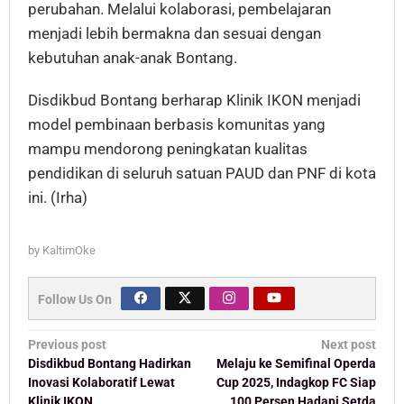
perubahan. Melalui kolaborasi, pembelajaran
menjadi lebih bermakna dan sesuai dengan
kebutuhan anak-anak Bontang.
Disdikbud Bontang berharap Klinik IKON menjadi
model pembinaan berbasis komunitas yang
mampu mendorong peningkatan kualitas
pendidikan di seluruh satuan PAUD dan PNF di kota
ini. (Irha)
by
KaltimOke
Follow Us On
Post
Previous post
Next post
navigation
Disdikbud Bontang Hadirkan
Melaju ke Semifinal Operda
Inovasi Kolaboratif Lewat
Cup 2025, Indagkop FC Siap
Klinik IKON
100 Persen Hadapi Setda