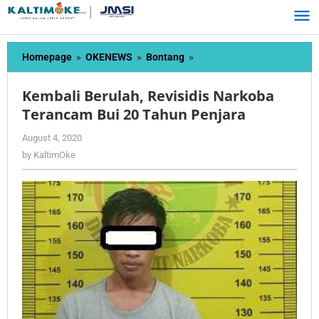
Skip
to
content
Kembali
Homepage
»
OKENEWS
»
Bontang
»
Berulah,
Revisidis
Kembali Berulah, Revisidis Narkoba
Narkoba
Terancam Bui 20 Tahun Penjara
Terancam
Bui
by
August 4, 2020
20
KaltimOke
by
KaltimOke
Tahun
Penjara