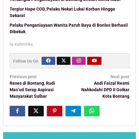
Tergiur Hape COD, Pelaku Nekat Lukai Korban Hingga
Sekarat
Pelaku Penganiayaan Wanita Paruh Baya di Bonles Berhasil
Dibekuk
by
KaltimOke
Follow Us On
Post
Previous post
Next post
navigation
Reses di Bontang, Rudi
Andi Faizal Resmi
Mas’ud Serap Aspirasi
Nahkodahi DPD II Golkar
Masyarakat Sulbar
Kota Bontang