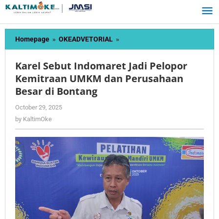
Skip
to
content
Karel
Homepage
»
OKEADVETORIAL
»
Sebut
Indomaret
Karel Sebut Indomaret Jadi Pelopor
Jadi
Kemitraan UMKM dan Perusahaan
Pelopor
Besar di Bontang
Kemitraan
UMKM
by
October 29, 2025
dan
KaltimOke
by
KaltimOke
Perusahaan
Besar
di
Bontang