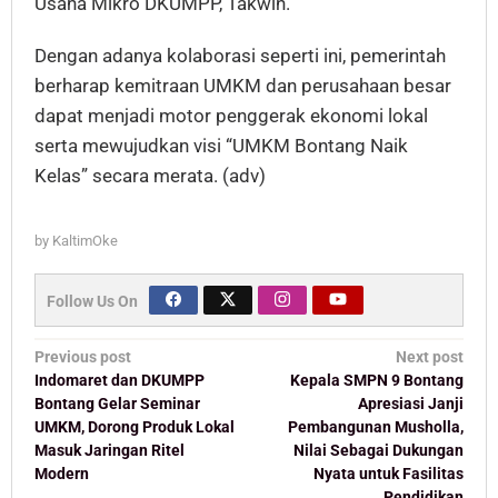
Usaha Mikro DKUMPP, Takwin.
Dengan adanya kolaborasi seperti ini, pemerintah
berharap kemitraan UMKM dan perusahaan besar
dapat menjadi motor penggerak ekonomi lokal
serta mewujudkan visi “UMKM Bontang Naik
Kelas” secara merata. (adv)
by
KaltimOke
Follow Us On
Post
Previous post
Next post
navigation
Indomaret dan DKUMPP
Kepala SMPN 9 Bontang
Bontang Gelar Seminar
Apresiasi Janji
UMKM, Dorong Produk Lokal
Pembangunan Musholla,
Masuk Jaringan Ritel
Nilai Sebagai Dukungan
Modern
Nyata untuk Fasilitas
Pendidikan