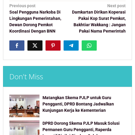
Post
Previous post
Next post
navigation
Soal Pengguna Narkoba Di
Damkartan Dirikan Koperasi
Lingkungan Pemerintahan,
Pakai Kop Surat Pemkot,
Dewan Dorong Pemkot
Bakhtiar Wakkang : Jangan
Koordinasi Dengan BNN
Pakai Nama Pemerintah
Don't Miss
Matangkan Skema PJLP untuk Guru
Pengganti, DPRD Bontang Jadwalkan
Kunjungan Kerja ke Kementerian
DPRD Dorong Skema PJLP Masuk Solusi
Permanen Guru Pengganti, Raperda