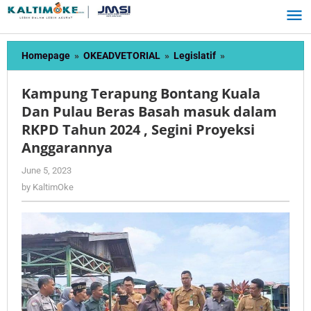
Skip
to
content
Kampung
Homepage
»
OKEADVETORIAL
»
Legislatif
»
Terapung
Bontang
Kampung Terapung Bontang Kuala
Kuala
Dan Pulau Beras Basah masuk dalam
Dan
RKPD Tahun 2024 , Segini Proyeksi
Pulau
Beras
Anggarannya
Basah
by
June 5, 2023
masuk
KaltimOke
dalam
by
KaltimOke
RKPD
Tahun
2024
,
Segini
Proyeksi
Anggarannya