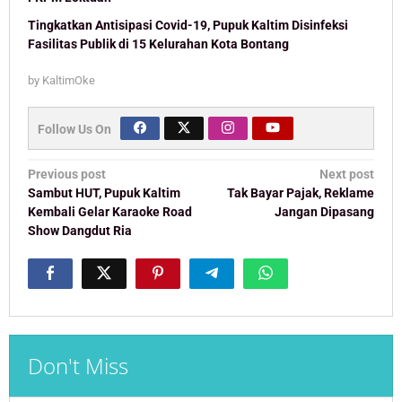
Tingkatkan Antisipasi Covid-19, Pupuk Kaltim Disinfeksi
Fasilitas Publik di 15 Kelurahan Kota Bontang
by
KaltimOke
Follow Us On
Post
Previous post
Next post
navigation
Sambut HUT, Pupuk Kaltim
Tak Bayar Pajak, Reklame
Kembali Gelar Karaoke Road
Jangan Dipasang
Show Dangdut Ria
Don't Miss