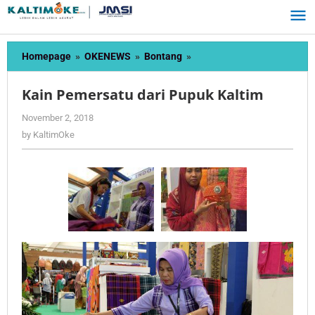
Skip
to
content
Kain
Homepage
»
OKENEWS
»
Bontang
»
Pemersatu
dari
Kain Pemersatu dari Pupuk Kaltim
Pupuk
Kaltim
by
November 2, 2018
KaltimOke
by
KaltimOke