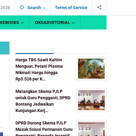
 2026
Search
Terms of Service
KEBISNIS
OKEADVETORIAL
Recent Post
Harga TBS Sawit Kaltim
Menguat, Petani Plasma
Nikmati Harga hingga
Rp3.528 per K…
Matangkan Skema PJLP
untuk Guru Pengganti, DPRD
Bontang Jadwalkan
Kunjungan Kerj…
DPRD Dorong Skema PJLP
Masuk Solusi Permanen Guru
Pengganti, Raperda Insentif