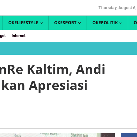
Thursday, August 6,
OKELIFESTYLE
OKESPORT
OKEPOLITIK
O
get
Internet
a
nRe Kaltim, Andi
e
m,
ikan Apresiasi
l
an
iasi
ndiri