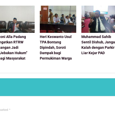
oni Alla Padang
Heri Keswanto Usul
Muhammad Sahib
Ingatkan RTRW
TPA Bontang
Sentil Dishub, Jang
Jangan Jadi
Dipindah, Soroti
Kalah dengan Parkir
“Jebakan Hukum”
Dampak bagi
Liar Kejar PAD
bagi Masyarakat
Permukiman Warga
 marked
*