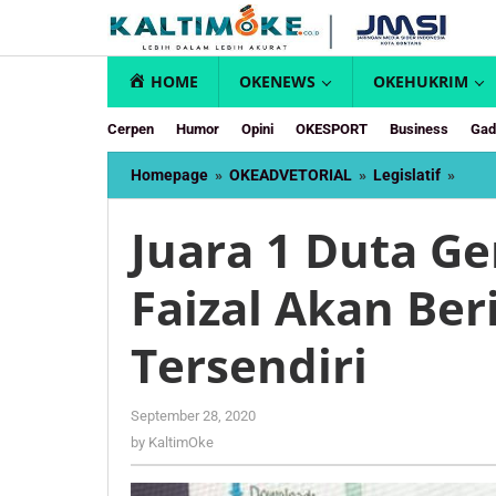
Skip
to
content
HOME
OKENEWS
OKEHUKRIM
Cerpen
Humor
Opini
OKESPORT
Business
Gad
Juar
Homepage
»
OKEADVETORIAL
»
Legislatif
»
1
Duta
Juara 1 Duta Ge
GenR
Kalti
Faizal Akan Ber
Andi
Faiza
Akan
Tersendiri
Berik
Apres
Terse
by
September 28, 2020
KaltimOke
by
KaltimOke