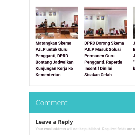
Matangkan Skema
DPRD Dorong Skema
J
PJLP untuk Guru
PJLP Masuk Solusi
Pengganti, DPRD
Permanen Guru
Bontang Jadwalkan
Pengganti, Raperda
Kunjungan Kerja ke
Insentif Dinilai
Kementerian
Sisakan Celah
Comment
Leave a Reply
Your email address will not be published.
Required fields are