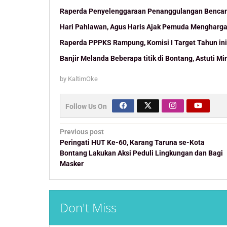
Raperda Penyelenggaraan Penanggulangan Bencana
Hari Pahlawan, Agus Haris Ajak Pemuda Mengharga
Raperda PPPKS Rampung, Komisi I Target Tahun ini
Banjir Melanda Beberapa titik di Bontang, Astuti Min
by
KaltimOke
Follow Us On
Post
Previous post
navigation
Peringati HUT Ke-60, Karang Taruna se-Kota
Bontang Lakukan Aksi Peduli Lingkungan dan Bagi
Masker
Don't Miss