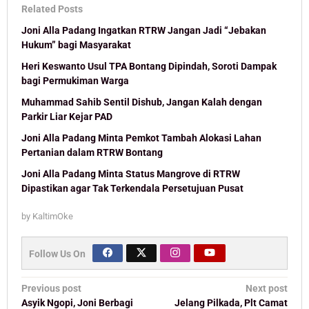
Related Posts
Joni Alla Padang Ingatkan RTRW Jangan Jadi “Jebakan
Hukum” bagi Masyarakat
Heri Keswanto Usul TPA Bontang Dipindah, Soroti Dampak
bagi Permukiman Warga
Muhammad Sahib Sentil Dishub, Jangan Kalah dengan
Parkir Liar Kejar PAD
Joni Alla Padang Minta Pemkot Tambah Alokasi Lahan
Pertanian dalam RTRW Bontang
Joni Alla Padang Minta Status Mangrove di RTRW
Dipastikan agar Tak Terkendala Persetujuan Pusat
by
KaltimOke
Follow Us On
Post
Previous post
Next post
Asyik Ngopi, Joni Berbagi
Jelang Pilkada, Plt Camat