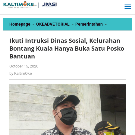
Skip
to
content
Ikuti
Homepage
»
OKEADVETORIAL
»
Pemerintahan
»
Intruksi
Dinas
Ikuti Intruksi Dinas Sosial, Kelurahan
Sosial,
Bontang Kuala Hanya Buka Satu Posko
Kelurahan
Bantuan
Bontang
Kuala
by
October 15, 2020
Hanya
KaltimOke
by
KaltimOke
Buka
Satu
Posko
Bantuan