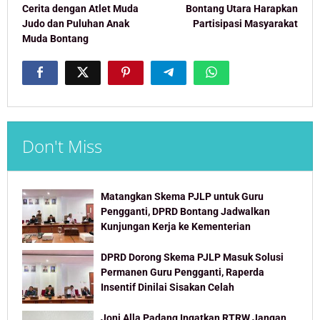
navigation
Cerita dengan Atlet Muda
Bontang Utara Harapkan
Judo dan Puluhan Anak
Partisipasi Masyarakat
Muda Bontang
Don't Miss
Matangkan Skema PJLP untuk Guru
Pengganti, DPRD Bontang Jadwalkan
Kunjungan Kerja ke Kementerian
DPRD Dorong Skema PJLP Masuk Solusi
Permanen Guru Pengganti, Raperda
Insentif Dinilai Sisakan Celah
Joni Alla Padang Ingatkan RTRW Jangan