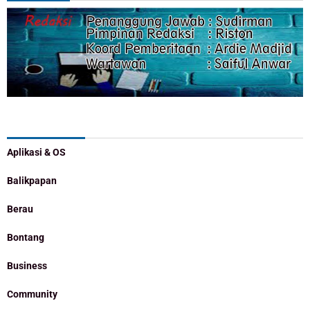
Categories
Aplikasi & OS
Balikpapan
Berau
Bontang
Business
Community