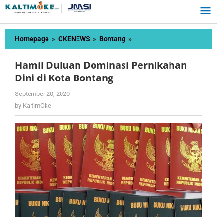
Skip
to
content
Hamil
Homepage
»
OKENEWS
»
Bontang
»
Duluan
Dominasi
Hamil Duluan Dominasi Pernikahan
Pernikahan
Dini di Kota Bontang
Dini
di
by
September 20, 2020
Kota
KaltimOke
by
KaltimOke
Bontang