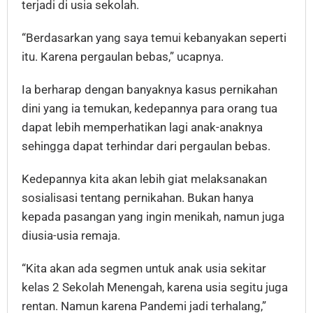
terjadi di usia sekolah.
“Berdasarkan yang saya temui kebanyakan seperti
itu. Karena pergaulan bebas,” ucapnya.
Ia berharap dengan banyaknya kasus pernikahan
dini yang ia temukan, kedepannya para orang tua
dapat lebih memperhatikan lagi anak-anaknya
sehingga dapat terhindar dari pergaulan bebas.
Kedepannya kita akan lebih giat melaksanakan
sosialisasi tentang pernikahan. Bukan hanya
kepada pasangan yang ingin menikah, namun juga
diusia-usia remaja.
“Kita akan ada segmen untuk anak usia sekitar
kelas 2 Sekolah Menengah, karena usia segitu juga
rentan. Namun karena Pandemi jadi terhalang,”