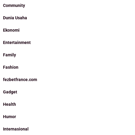
Community
Dunia Usaha
Ekonomi
Entertainment
Family
Fashion
fezbetfrance.com
Gadget
Health
Humor
Internasional