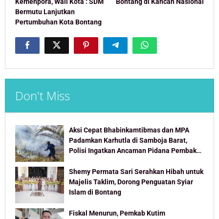
Kemenpora, Wali Kota : SDM
Bontang di Kancah Nasional
Bermutu Lanjutkan
Pertumbuhan Kota Bontang
Don't Miss
Aksi Cepat Bhabinkamtibmas dan MPA
Padamkan Karhutla di Samboja Barat,
Polisi Ingatkan Ancaman Pidana Pembakar
Lahan
Shemy Permata Sari Serahkan Hibah untuk
Majelis Taklim, Dorong Penguatan Syiar
Islam di Bontang
Fiskal Menurun, Pemkab Kutim