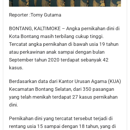
Reporter :Tomy Gutama
BONTANG, KALTIMOKE – Angka pernikahan dini di
Kota Bontang masih terbilang cukup tinggi.
Tercatat angka pernikahan di bawah usia 19 tahun
atau perkawinan anak sampai dengan bulan
September tahun 2020 terdapat sebanyak 42
kasus.
Berdasarkan data dari Kantor Urusan Agama (KUA)
Kecamatan Bontang Selatan, dari 350 pasangan
yang telah menikah terdapat 27 kasus pernikahan
dini.
Pernikahan dini yang tercatat tersebut terjadi di
rentang usia 15 sampai dengan 18 tahun, yang di