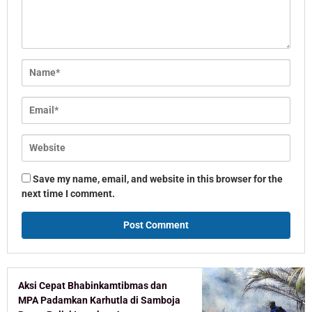
Save my name, email, and website in this browser for the
next time I comment.
Aksi Cepat Bhabinkamtibmas dan
MPA Padamkan Karhutla di Samboja