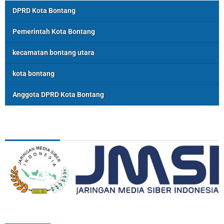
DPRD Kota Bontang
Pemerintah Kota Bontang
kecamatan bontang utara
kota bontang
Anggota DPRD Kota Bontang
ASSOSIASI
REDAKSI