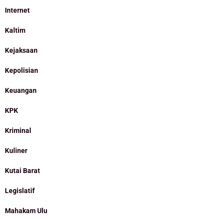
Internet
Kaltim
Kejaksaan
Kepolisian
Keuangan
KPK
Kriminal
Kuliner
Kutai Barat
Legislatif
Mahakam Ulu