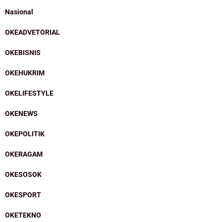
Nasional
OKEADVETORIAL
OKEBISNIS
OKEHUKRIM
OKELIFESTYLE
OKENEWS
OKEPOLITIK
OKERAGAM
OKESOSOK
OKESPORT
OKETEKNO