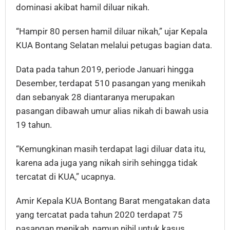
dominasi akibat hamil diluar nikah.
“Hampir 80 persen hamil diluar nikah,” ujar Kepala
KUA Bontang Selatan melalui petugas bagian data.
Data pada tahun 2019, periode Januari hingga
Desember, terdapat 510 pasangan yang menikah
dan sebanyak 28 diantaranya merupakan
pasangan dibawah umur alias nikah di bawah usia
19 tahun.
“Kemungkinan masih terdapat lagi diluar data itu,
karena ada juga yang nikah sirih sehingga tidak
tercatat di KUA,” ucapnya.
Amir Kepala KUA Bontang Barat mengatakan data
yang tercatat pada tahun 2020 terdapat 75
pasangan menikah, namun nihil untuk kasus