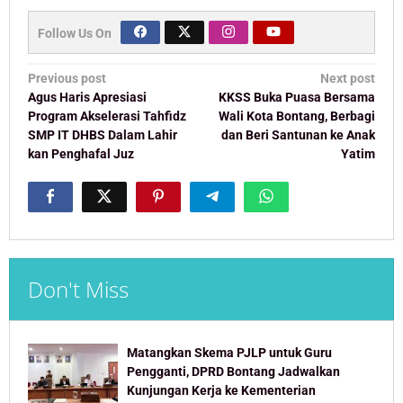
Follow Us On
Post
Previous post
Next post
navigation
Agus Haris Apresiasi
KKSS Buka Puasa Bersama
Program Akselerasi Tahfidz
Wali Kota Bontang, Berbagi
SMP IT DHBS Dalam Lahir
dan Beri Santunan ke Anak
kan Penghafal Juz
Yatim
Don't Miss
Matangkan Skema PJLP untuk Guru
Pengganti, DPRD Bontang Jadwalkan
Kunjungan Kerja ke Kementerian