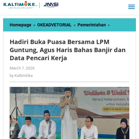
Skip
to
content
Hadiri
Homepage
»
OKEADVETORIAL
»
Pemerintahan
»
Buka
Puasa
Hadiri Buka Puasa Bersama LPM
Bersama
Guntung, Agus Haris Bahas Banjir dan
LPM
Data Pencari Kerja
Guntung,
Agus
by
March 7, 2026
Haris
KaltimOke
by
KaltimOke
Bahas
Banjir
dan
Data
Pencari
Kerja