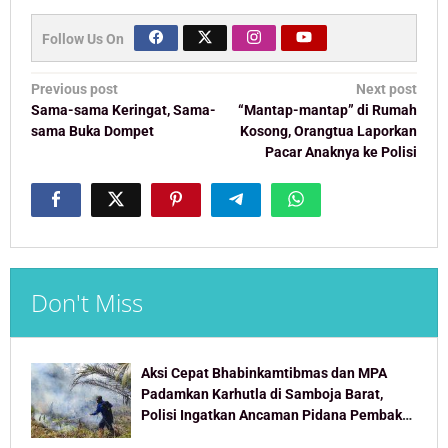
Follow Us On
Post
Previous post
Next post
navigation
Sama-sama Keringat, Sama-
“Mantap-mantap” di Rumah
sama Buka Dompet
Kosong, Orangtua Laporkan
Pacar Anaknya ke Polisi
Don't Miss
Aksi Cepat Bhabinkamtibmas dan MPA
Padamkan Karhutla di Samboja Barat,
Polisi Ingatkan Ancaman Pidana Pembakar
Lahan