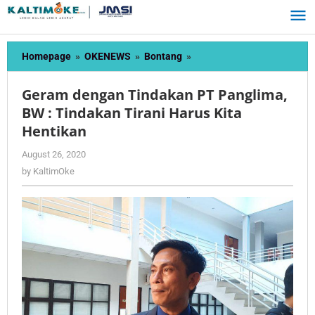
Skip
to
content
Geram
Homepage
»
OKENEWS
»
Bontang
»
dengan
Tindakan
Geram dengan Tindakan PT Panglima,
PT
BW : Tindakan Tirani Harus Kita
Panglima,
Hentikan
BW
:
by
August 26, 2020
Tindakan
KaltimOke
by
KaltimOke
Tirani
Harus
Kita
Hentikan