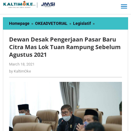
Skip
to
content
Dewan
Homepage
»
OKEADVETORIAL
»
Legislatif
»
Desak
Pengerjaan
Dewan Desak Pengerjaan Pasar Baru
Pasar
Citra Mas Lok Tuan Rampung Sebelum
Baru
Agustus 2021
Citra
Mas
by
March 18, 2021
Lok
KaltimOke
by
KaltimOke
Tuan
Rampung
Sebelum
Agustus
2021