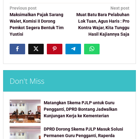
Post
Previous post
Next post
navigation
Maksimalkan Pajak Sarang
Muat Batu Bara Pelabuhan
Walet, Komisi II Dorong
Lok Tuan, Agus Haris : Pro
Pemkot Segera Bentuk Tim
Kontra Wajar, Kita Tunggu
Yustisi
Hasil Kajiannya Saja
Don't Miss
Matangkan Skema PJLP untuk Guru
Pengganti, DPRD Bontang Jadwalkan
Kunjungan Kerja ke Kementerian
DPRD Dorong Skema PJLP Masuk Solusi
Permanen Guru Pengganti, Raperda