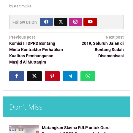
by
KaltimOke
Follow Us On
Post
Previous post
Next post
navigation
Komisi III DPRD Bontang
2019, Seluruh Jalan di
Minta Kontraktor Perhatikan
Bontang Sudah
Kualitas Pembangunan
Disemenisasi
Masjid Al Muttaqim
Don't Miss
Matangkan Skema PJLP untuk Guru