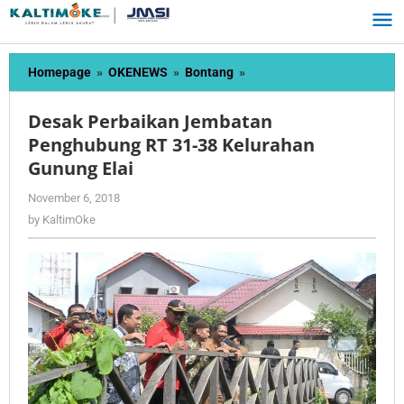
Skip
to
content
Desak
Homepage
»
OKENEWS
»
Bontang
»
Perbaikan
Jembatan
Desak Perbaikan Jembatan
Penghubung
Penghubung RT 31-38 Kelurahan
RT
Gunung Elai
31-
38
by
November 6, 2018
Kelurahan
KaltimOke
by
KaltimOke
Gunung
Elai