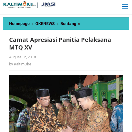
Skip
to
content
Camat
Homepage
»
OKENEWS
»
Bontang
»
Apresiasi
Panitia
Camat Apresiasi Panitia Pelaksana
Pelaksana
MTQ XV
MTQ
XV
by
August 12, 2018
KaltimOke
by
KaltimOke