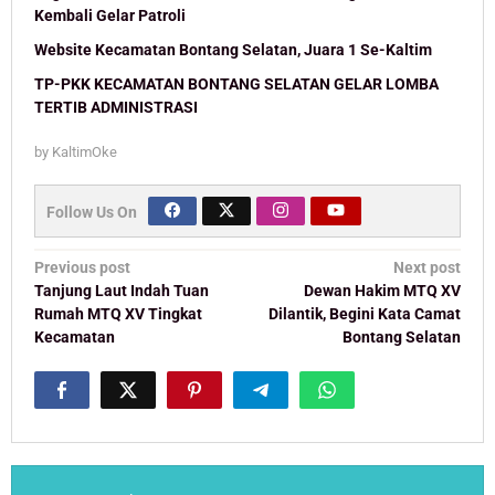
Kembali Gelar Patroli
Website Kecamatan Bontang Selatan, Juara 1 Se-Kaltim
TP-PKK KECAMATAN BONTANG SELATAN GELAR LOMBA
TERTIB ADMINISTRASI
by
KaltimOke
Follow Us On
Post
Previous post
Next post
navigation
Tanjung Laut Indah Tuan
Dewan Hakim MTQ XV
Rumah MTQ XV Tingkat
Dilantik, Begini Kata Camat
Kecamatan
Bontang Selatan