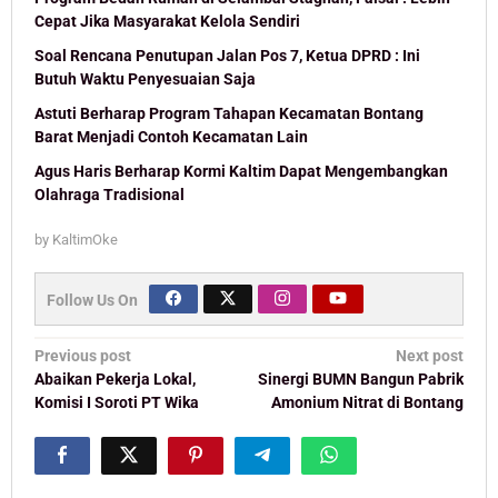
Cepat Jika Masyarakat Kelola Sendiri
Soal Rencana Penutupan Jalan Pos 7, Ketua DPRD : Ini
Butuh Waktu Penyesuaian Saja
Astuti Berharap Program Tahapan Kecamatan Bontang
Barat Menjadi Contoh Kecamatan Lain
Agus Haris Berharap Kormi Kaltim Dapat Mengembangkan
Olahraga Tradisional
by
KaltimOke
Follow Us On
Post
Previous post
Next post
navigation
Abaikan Pekerja Lokal,
Sinergi BUMN Bangun Pabrik
Komisi I Soroti PT Wika
Amonium Nitrat di Bontang