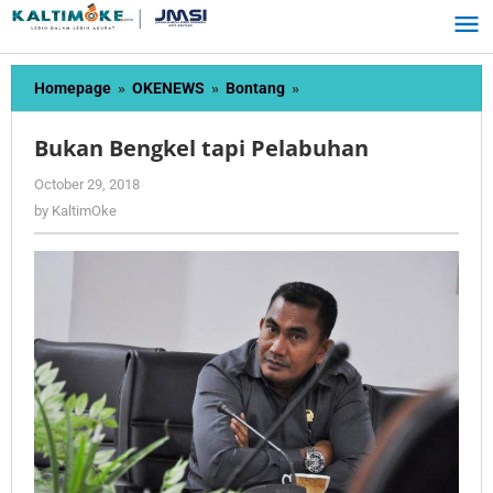
Skip
to
content
Bukan
Homepage
»
OKENEWS
»
Bontang
»
Bengkel
tapi
Bukan Bengkel tapi Pelabuhan
Pelabuhan
by
October 29, 2018
KaltimOke
by
KaltimOke