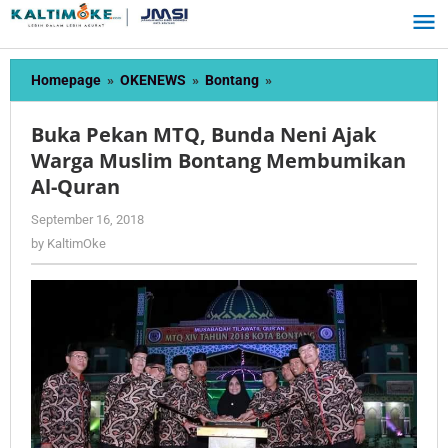
Skip
to
content
Buka
Homepage
»
OKENEWS
»
Bontang
»
Pekan
MTQ,
Buka Pekan MTQ, Bunda Neni Ajak
Bunda
Warga Muslim Bontang Membumikan
Neni
Al-Quran
Ajak
Warga
by
September 16, 2018
Muslim
KaltimOke
by
KaltimOke
Bontang
Membumikan
Al-
Quran