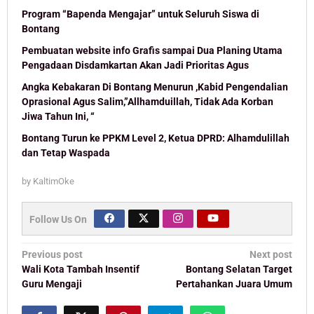
Program “Bapenda Mengajar” untuk Seluruh Siswa di
Bontang
Pembuatan website info Grafis sampai Dua Planing Utama
Pengadaan Disdamkartan Akan Jadi Prioritas Agus
Angka Kebakaran Di Bontang Menurun ,Kabid Pengendalian
Oprasional Agus Salim,”Allhamduillah, Tidak Ada Korban
Jiwa Tahun Ini, “
Bontang Turun ke PPKM Level 2, Ketua DPRD: Alhamdulillah
dan Tetap Waspada
by
KaltimOke
Follow Us On
Post
Previous post
Next post
navigation
Wali Kota Tambah Insentif
Bontang Selatan Target
Guru Mengaji
Pertahankan Juara Umum