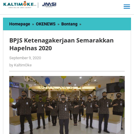
Skip
to
content
BPJS
Homepage
»
OKENEWS
»
Bontang
»
Ketenagakerjaan
Semarakkan
BPJS Ketenagakerjaan Semarakkan
Hapelnas
Hapelnas 2020
2020
by
September 9, 2020
KaltimOke
by
KaltimOke