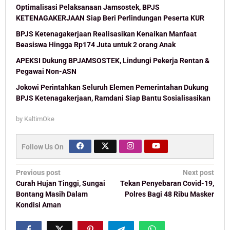
Optimalisasi Pelaksanaan Jamsostek, BPJS
KETENAGAKERJAAN Siap Beri Perlindungan Peserta KUR
BPJS Ketenagakerjaan Realisasikan Kenaikan Manfaat
Beasiswa Hingga Rp174 Juta untuk 2 orang Anak
APEKSI Dukung BPJAMSOSTEK, Lindungi Pekerja Rentan &
Pegawai Non-ASN
Jokowi Perintahkan Seluruh Elemen Pemerintahan Dukung
BPJS Ketenagakerjaan, Ramdani Siap Bantu Sosialisasikan
by
KaltimOke
Follow Us On
Post
Previous post
Next post
navigation
Curah Hujan Tinggi, Sungai
Tekan Penyebaran Covid-19,
Bontang Masih Dalam
Polres Bagi 48 Ribu Masker
Kondisi Aman