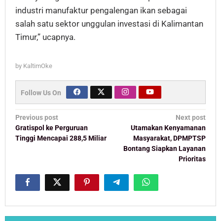
industri manufaktur pengalengan ikan sebagai
salah satu sektor unggulan investasi di Kalimantan
Timur,” ucapnya.
by
KaltimOke
Follow Us On
Post
Previous post
Next post
navigation
Gratispol ke Perguruan
Utamakan Kenyamanan
Tinggi Mencapai 288,5 Miliar
Masyarakat, DPMPTSP
Bontang Siapkan Layanan
Prioritas