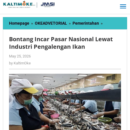
Skip
to
content
Bontang
Homepage
»
OKEADVETORIAL
»
Pemerintahan
»
Incar
Pasar
Bontang Incar Pasar Nasional Lewat
Nasional
Industri Pengalengan Ikan
Lewat
Industri
by
May 25, 2026
Pengalengan
KaltimOke
by
KaltimOke
Ikan