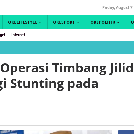
Friday, August 7
OKELIFESTYLE
OKESPORT
OKEPOLITIK
O
get
Internet
Bontang
Gelar
“Operasi
Operasi Timbang Jilid
Timbang
Jilid
i Stunting pada
2”
untuk
Perangi
Stunting
pada
Balita