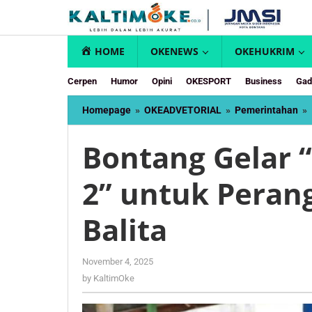
Skip
to
content
HOME
OKENEWS
OKEHUKRIM
Cerpen
Humor
Opini
OKESPORT
Business
Gad
Homepage
»
OKEADVETORIAL
»
Pemerintahan
»
Bontang Gelar “
2” untuk Perang
Balita
by
November 4, 2025
KaltimOke
by
KaltimOke