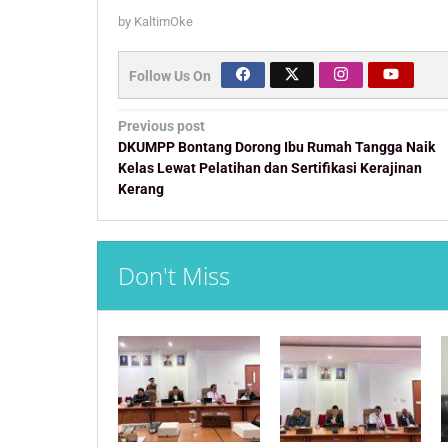
by
KaltimOke
Follow Us On
Post
Previous post
navigation
DKUMPP Bontang Dorong Ibu Rumah Tangga Naik
Kelas Lewat Pelatihan dan Sertifikasi Kerajinan
Kerang
Don't Miss