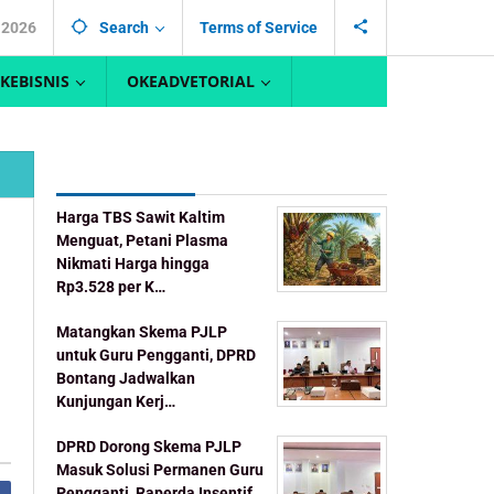
, 2026
Search
Terms of Service
KEBISNIS
OKEADVETORIAL
Recent Post
Harga TBS Sawit Kaltim
Menguat, Petani Plasma
Nikmati Harga hingga
Rp3.528 per K…
Matangkan Skema PJLP
untuk Guru Pengganti, DPRD
Bontang Jadwalkan
Kunjungan Kerj…
DPRD Dorong Skema PJLP
Masuk Solusi Permanen Guru
Pengganti, Raperda Insentif