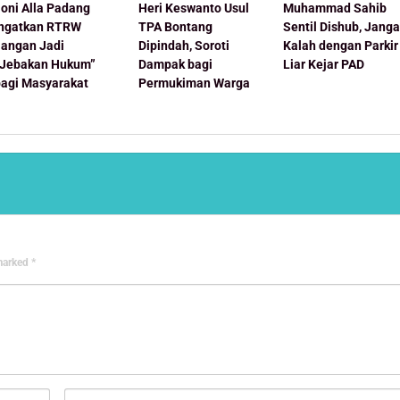
oni Alla Padang
Heri Keswanto Usul
Muhammad Sahib
Ingatkan RTRW
TPA Bontang
Sentil Dishub, Jang
Jangan Jadi
Dipindah, Soroti
Kalah dengan Parkir
“Jebakan Hukum”
Dampak bagi
Liar Kejar PAD
bagi Masyarakat
Permukiman Warga
 marked
*