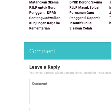
Matangkan Skema
DPRD Dorong Skema
J
PJLP untuk Guru
PJLP Masuk Solusi
Pengganti, DPRD
Permanen Guru
Bontang Jadwalkan
Pengganti, Raperda
Kunjungan Kerja ke
Insentif Dinilai
Kementerian
Sisakan Celah
Comment
Leave a Reply
Your email address will not be published.
Required fields are