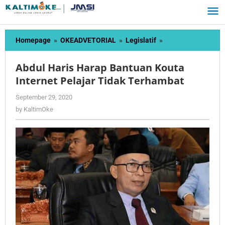
Skip
to
content
Abdul
Homepage
»
OKEADVETORIAL
»
Legislatif
»
Haris
Harap
Abdul Haris Harap Bantuan Kouta
Bantuan
Internet Pelajar Tidak Terhambat
Kouta
Internet
by
September 29, 2020
Pelajar
KaltimOke
by
KaltimOke
Tidak
Terhambat