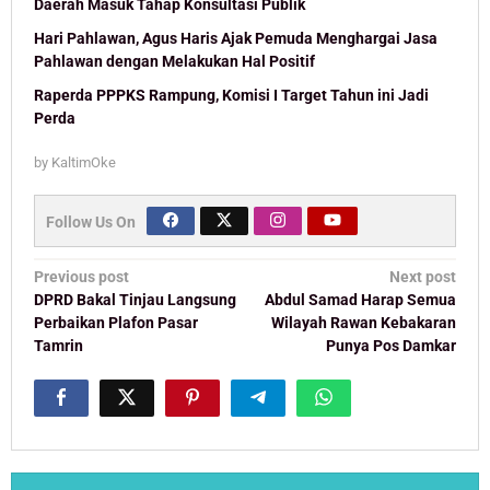
Daerah Masuk Tahap Konsultasi Publik
Hari Pahlawan, Agus Haris Ajak Pemuda Menghargai Jasa
Pahlawan dengan Melakukan Hal Positif
Raperda PPPKS Rampung, Komisi I Target Tahun ini Jadi
Perda
by
KaltimOke
Follow Us On
Post
Previous post
Next post
navigation
DPRD Bakal Tinjau Langsung
Abdul Samad Harap Semua
Perbaikan Plafon Pasar
Wilayah Rawan Kebakaran
Tamrin
Punya Pos Damkar