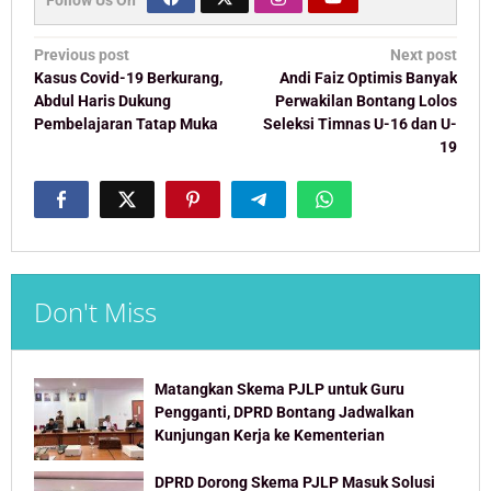
Follow Us On
Post
Previous post
Next post
navigation
Kasus Covid-19 Berkurang,
Andi Faiz Optimis Banyak
Abdul Haris Dukung
Perwakilan Bontang Lolos
Pembelajaran Tatap Muka
Seleksi Timnas U-16 dan U-
19
Don't Miss
Matangkan Skema PJLP untuk Guru
Pengganti, DPRD Bontang Jadwalkan
Kunjungan Kerja ke Kementerian
DPRD Dorong Skema PJLP Masuk Solusi