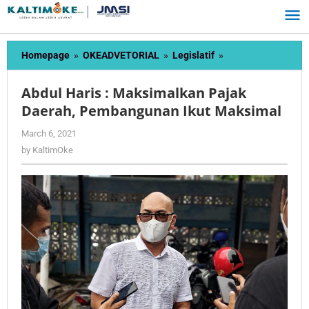
Skip
to
content
Abdul
Homepage
»
OKEADVETORIAL
»
Legislatif
»
Haris
:
Abdul Haris : Maksimalkan Pajak
Maksimalkan
Daerah, Pembangunan Ikut Maksimal
Pajak
Daerah,
by
March 6, 2021
Pembangunan
KaltimOke
by
KaltimOke
Ikut
Maksimal