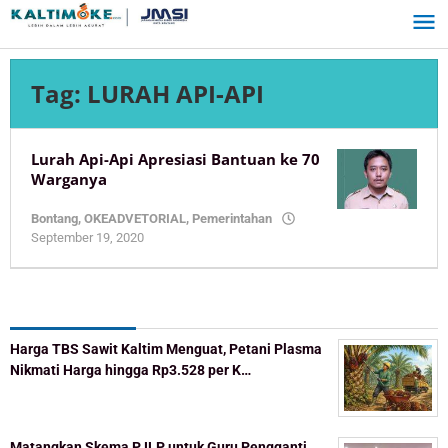
Skip
to
content
Tag:
LURAH API-API
Lurah Api-Api Apresiasi Bantuan ke 70
Warganya
Bontang
,
OKEADVETORIAL
,
Pemerintahan
by
September 19, 2020
KaltimOke
Recent Post
Harga TBS Sawit Kaltim Menguat, Petani Plasma
Nikmati Harga hingga Rp3.528 per K…
Matangkan Skema PJLP untuk Guru Pengganti,