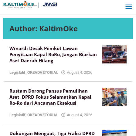
Skip
to
content
Author:
KaltimOke
Winardi Desak Pemkot Lawan
Penyitaan Kapal RoRo, Jangan Biarkan
Aset Daerah Hilang
by
Legislatif
,
OKEADVETORIAL
August 4, 2026
KaltimOke
Rustam Dorong Pansus Pemulihan
Aset, DPRD Fokus Selamatkan Kapal
Ro-Ro dari Ancaman Eksekusi
by
Legislatif
,
OKEADVETORIAL
August 4, 2026
KaltimOke
Dukungan Menguat, Tiga Fraksi DPRD