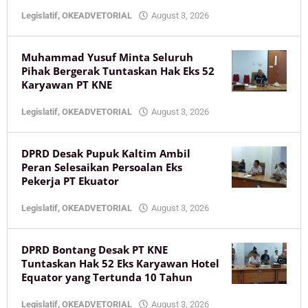
by
Legislatif
,
OKEADVETORIAL
August 3, 2026
KaltimOke
Muhammad Yusuf Minta Seluruh
Pihak Bergerak Tuntaskan Hak Eks 52
Karyawan PT KNE
by
Legislatif
,
OKEADVETORIAL
August 3, 2026
KaltimOke
DPRD Desak Pupuk Kaltim Ambil
Peran Selesaikan Persoalan Eks
Pekerja PT Ekuator
by
Legislatif
,
OKEADVETORIAL
August 3, 2026
KaltimOke
DPRD Bontang Desak PT KNE
Tuntaskan Hak 52 Eks Karyawan Hotel
Equator yang Tertunda 10 Tahun
by
Legislatif
,
OKEADVETORIAL
August 3, 2026