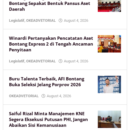
Bontang Sepakat Bentuk Pansus Aset
Daerah
by
Legislatif
,
OKEADVETORIAL
August 4, 2026
KaltimOke
Winardi Pertanyakan Pencatatan Aset
Bontang Express 2 di Tengah Ancaman
Penyitaan
by
Legislatif
,
OKEADVETORIAL
August 4, 2026
KaltimOke
Buru Talenta Terbaik, AFI Bontang
Buka Seleksi Jelang Porprov 2026
by
OKEADVETORIAL
August 4, 2026
KaltimOke
Saiful Rizal Minta Manajemen KNE
Segera Eksekusi Putusan PHI, Jangan
Abaikan Sisi Kemanusiaan