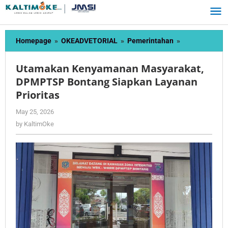
Skip
to
content
Utamakan
Homepage
»
OKEADVETORIAL
»
Pemerintahan
»
Kenyamanan
Masyarakat,
Utamakan Kenyamanan Masyarakat,
DPMPTSP
DPMPTSP Bontang Siapkan Layanan
Bontang
Prioritas
Siapkan
Layanan
by
May 25, 2026
Prioritas
KaltimOke
by
KaltimOke