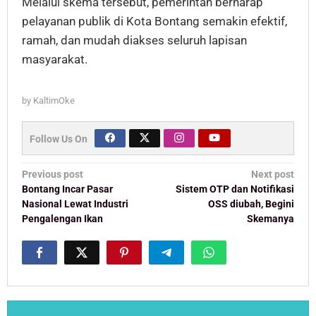
Melalui skema tersebut, pemerintah berharap
pelayanan publik di Kota Bontang semakin efektif,
ramah, dan mudah diakses seluruh lapisan
masyarakat.
by
KaltimOke
Follow Us On
Post
Previous post
Next post
navigation
Bontang Incar Pasar
Sistem OTP dan Notifikasi
Nasional Lewat Industri
OSS diubah, Begini
Pengalengan Ikan
Skemanya