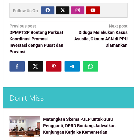
Follow Us On
Post
Previous post
Next post
navigation
DPMPTSP Bontang Perkuat
Diduga Melakukan Kasus
Koordinasi Promosi
Asusila, Oknum ASN di PPU
Investasi dengan Pusat dan
Diamankan
Provinsi
Don't Miss
Matangkan Skema PJLP untuk Guru
Pengganti, DPRD Bontang Jadwalkan
Kunjungan Kerja ke Kementerian