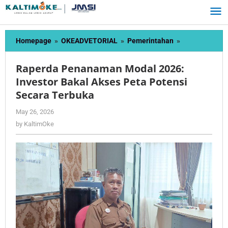
Skip
to
content
Raperda
Homepage
»
OKEADVETORIAL
»
Pemerintahan
»
Penanaman
Modal
Raperda Penanaman Modal 2026:
2026:
Investor Bakal Akses Peta Potensi
Investor
Secara Terbuka
Bakal
Akses
by
May 26, 2026
Peta
KaltimOke
by
KaltimOke
Potensi
Secara
Terbuka