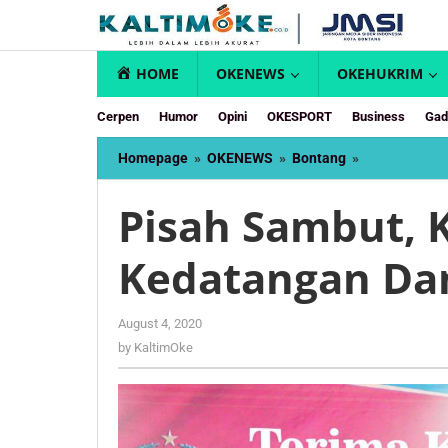
Skip
to
content
HOME
OKENEWS
OKEHUKRIM
Cerpen
Humor
Opini
OKESPORT
Business
Gad
Pisah
Homepage
»
OKENEWS
»
Bontang
»
Sambut,
Kodim
Pisah Sambut, 
0908
Bontang
Kedatangan Da
Kedatangan
Dandim
Baru
by
August 4, 2020
KaltimOke
by
KaltimOke