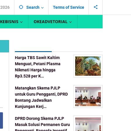
, 2026
Search
Terms of Service
KEBISNIS
OKEADVETORIAL
Recent Post
Harga TBS Sawit Kaltim
Menguat, Petani Plasma
Nikmati Harga hingga
Rp3.528 per K…
Matangkan Skema PJLP
untuk Guru Pengganti, DPRD
Bontang Jadwalkan
Kunjungan Kerj…
DPRD Dorong Skema PJLP
Masuk Solusi Permanen Guru
Pengganti, Raperda Insentif