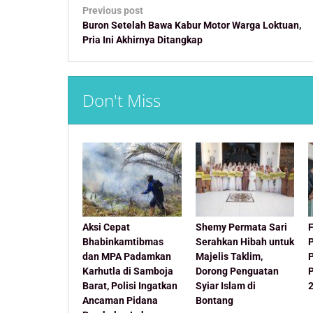
Post
Previous post
navigation
Buron Setelah Bawa Kabur Motor Warga Loktuan,
Pria Ini Akhirnya Ditangkap
Don't Miss
Aksi Cepat
Shemy Permata Sari
F
Bhabinkamtibmas
Serahkan Hibah untuk
dan MPA Padamkan
Majelis Taklim,
Karhutla di Samboja
Dorong Penguatan
Barat, Polisi Ingatkan
Syiar Islam di
Ancaman Pidana
Bontang