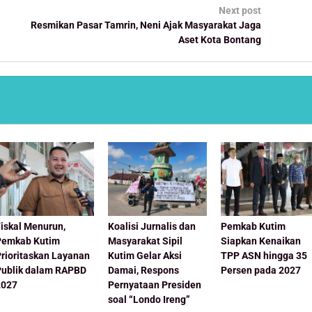
Next post
Resmikan Pasar Tamrin, Neni Ajak Masyarakat Jaga
Aset Kota Bontang
iskal Menurun,
Koalisi Jurnalis dan
Pemkab Kutim
Pemkab Kutim
Masyarakat Sipil
Siapkan Kenaikan
Prioritaskan Layanan
Kutim Gelar Aksi
TPP ASN hingga 35
Publik dalam RAPBD
Damai, Respons
Persen pada 2027
2027
Pernyataan Presiden
soal “Londo Ireng”