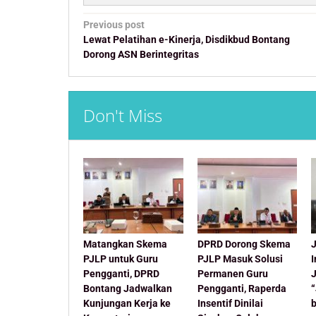
Post
Previous post
navigation
Lewat Pelatihan e-Kinerja, Disdikbud Bontang
Dorong ASN Berintegritas
Don't Miss
Matangkan Skema
DPRD Dorong Skema
J
PJLP untuk Guru
PJLP Masuk Solusi
Pengganti, DPRD
Permanen Guru
Bontang Jadwalkan
Pengganti, Raperda
Kunjungan Kerja ke
Insentif Dinilai