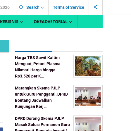
, 2026
Search
Terms of Service
KEBISNIS
OKEADVETORIAL
Recent Post
Harga TBS Sawit Kaltim
Menguat, Petani Plasma
Nikmati Harga hingga
Rp3.528 per K…
Matangkan Skema PJLP
untuk Guru Pengganti, DPRD
Bontang Jadwalkan
Kunjungan Kerj…
DPRD Dorong Skema PJLP
Masuk Solusi Permanen Guru
Pengganti, Raperda Insentif