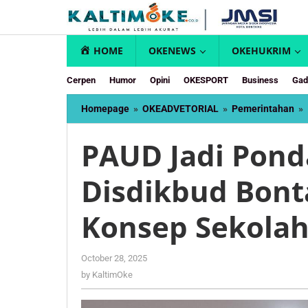
Skip
to
content
HOME
OKENEWS
OKEHUKRIM
Cerpen
Humor
Opini
OKESPORT
Business
Gad
Homepage
»
OKEADVETORIAL
»
Pemerintahan
»
PAUD Jadi Pond
Disdikbud Bon
Konsep Sekola
by
October 28, 2025
KaltimOke
by
KaltimOke