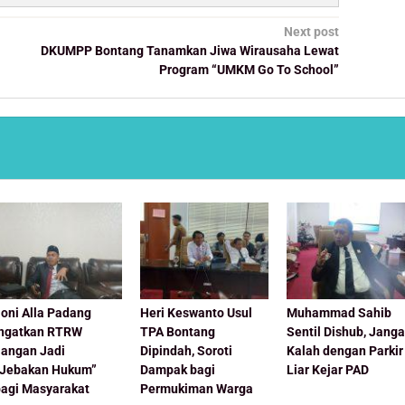
Next post
DKUMPP Bontang Tanamkan Jiwa Wirausaha Lewat
Program “UMKM Go To School”
oni Alla Padang
Heri Keswanto Usul
Muhammad Sahib
Ingatkan RTRW
TPA Bontang
Sentil Dishub, Jang
Jangan Jadi
Dipindah, Soroti
Kalah dengan Parkir
“Jebakan Hukum”
Dampak bagi
Liar Kejar PAD
bagi Masyarakat
Permukiman Warga