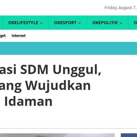
Friday, August 7
OKELIFESTYLE
OKESPORT
OKEPOLITIK
O
get
Internet
PAUD
Jadi
Pondasi
asi SDM Unggul,
SDM
Unggul,
tang Wujudkan
Disdikbud
Bontang
Wujudkan
h Idaman
Konsep
Sekolah
Idaman