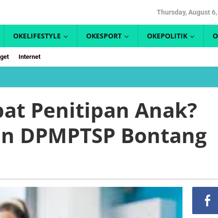
Thursday, August 6,
OKELIFESTYLE
OKESPORT
OKEPOLITIK
O
get
Internet
Mau
Buka
Tempat
at Penitipan Anak?
Penitipan
Anak?
an DPMPTSP Bontang
Begini
Dukungan
DPMPTSP
Bontang