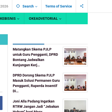
 2026
Search
Terms of Service
KEBISNIS
OKEADVETORIAL
Recent Post
Matangkan Skema PJLP
untuk Guru Pengganti, DPRD
Bontang Jadwalkan
Kunjungan Kerj…
DPRD Dorong Skema PJLP
Masuk Solusi Permanen Guru
Pengganti, Raperda Insentif
Di…
Joni Alla Padang Ingatkan
RTRW Jangan Jadi “Jebakan
Hukum” bagi Masy…