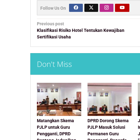
Follow Us On
Post
Previous post
navigation
Klasifikasi Risiko Hotel Tentukan Kewajiban
Sertifikasi Usaha
Don't Miss
Matangkan Skema
DPRD Dorong Skema
J
PJLP untuk Guru
PJLP Masuk Solusi
Pengganti, DPRD
Permanen Guru