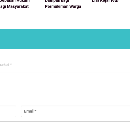
“Jebakan Hukum”
Dampak bagi
Liar Kejar PAD
bagi Masyarakat
Permukiman Warga
 marked
*