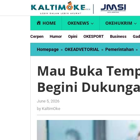
Skip
to
content
HOME
OKENEWS
OKEHUKRIM
Cerpen
Humor
Opini
OKESPORT
Business
Gad
Homepage
»
OKEADVETORIAL
»
Pemerintahan
»
Mau Buka Temp
Begini Dukung
by
June 5, 2026
KaltimOke
by
KaltimOke