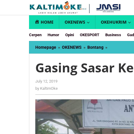
Skip
to
content
HOME
OKENEWS
OKEHUKRIM
Cerpen
Humor
Opini
OKESPORT
Business
Gad
Gasing
Homepage
»
OKENEWS
»
Bontang
»
Sasar
Kelurahan
Gasing Sasar K
Guntung
by
July 12, 2019
KaltimOke
by
KaltimOke