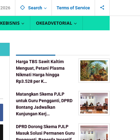
, 2026
Search
Terms of Service
KEBISNIS
OKEADVETORIAL
Recent Post
Harga TBS Sawit Kaltim
Menguat, Petani Plasma
Nikmati Harga hingga
Rp3.528 per K…
Matangkan Skema PJLP
untuk Guru Pengganti, DPRD
Bontang Jadwalkan
Kunjungan Kerj…
DPRD Dorong Skema PJLP
Masuk Solusi Permanen Guru
Pengganti, Raperda Insentif