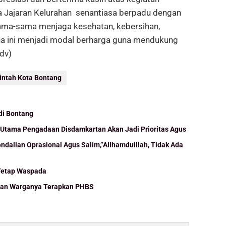
rta Jajaran Kelurahan senantiasa berpadu dengan
sama-sama menjaga kesehatan, kebersihan,
na ini menjadi modal berharga guna mendukung
dv)
intah Kota Bontang
di Bontang
 Utama Pengadaan Disdamkartan Akan Jadi Prioritas Agus
dalian Oprasional Agus Salim,”Allhamduillah, Tidak Ada
Tetap Waspada
tkan Warganya Terapkan PHBS