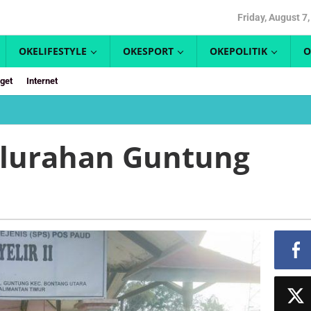
Friday, August 7
OKELIFESTYLE
OKESPORT
OKEPOLITIK
O
get
Internet
elurahan Guntung