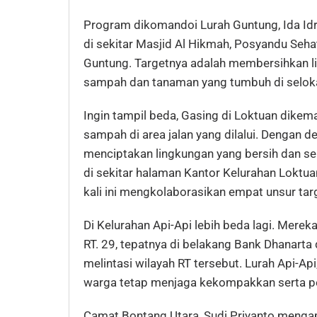
Program dikomandoi Lurah Guntung, Ida Idris
di sekitar Masjid Al Hikmah, Posyandu Sehat
Guntung. Targetnya adalah membersihkan l
sampah dan tanaman yang tumbuh di selok
Ingin tampil beda, Gasing di Loktuan dike
sampah di area jalan yang dilalui. Dengan d
menciptakan lingkungan yang bersih dan seh
di sekitar halaman Kantor Kelurahan Loktua
kali ini mengkolaborasikan empat unsur targe
Di Kelurahan Api-Api lebih beda lagi. Mere
RT. 29, tepatnya di belakang Bank Dhanarta
melintasi wilayah RT tersebut. Lurah Api-A
warga tetap menjaga kekompakkan serta pe
Camat Bontang Utara, Sudi Priyanto mengap