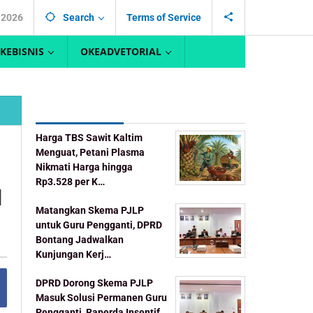
, 2026
Search
Terms of Service
KEBISNIS
OKEADVETORIAL
Recent Post
Harga TBS Sawit Kaltim
Menguat, Petani Plasma
Nikmati Harga hingga
u
Rp3.528 per K…
Matangkan Skema PJLP
untuk Guru Pengganti, DPRD
Bontang Jadwalkan
Kunjungan Kerj…
DPRD Dorong Skema PJLP
Masuk Solusi Permanen Guru
Pengganti, Raperda Insentif