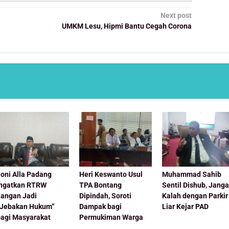
Next post
UMKM Lesu, Hipmi Bantu Cegah Corona
oni Alla Padang
Heri Keswanto Usul
Muhammad Sahib
Ingatkan RTRW
TPA Bontang
Sentil Dishub, Jang
Jangan Jadi
Dipindah, Soroti
Kalah dengan Parkir
“Jebakan Hukum”
Dampak bagi
Liar Kejar PAD
bagi Masyarakat
Permukiman Warga