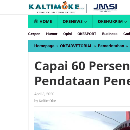
Skip
to
content
HOME
OKENEWS
OKEHUKRIM
Cerpen
Humor
Opini
OKESPORT
Business
Gad
Homepage
»
OKEADVETORIAL
»
Pemerintahan
»
Capai 60 Persen
Pendataan Pene
by
April 8, 2020
KaltimOke
by
KaltimOke