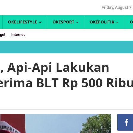
Friday, August 7
OKELIFESTYLE
OKESPORT
OKEPOLITIK
O
get
Internet
Capai
60
Persen,
, Api-Api Lakukan
Api-
Api
rima BLT Rp 500 Rib
Lakukan
Pendataan
Penerima
BLT
Rp
500
Ribu