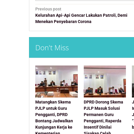
Post
Previous post
navigation
Kelurahan Api-Api Gencar Lakukan Patroli, Demi
Menekan Penyebaran Corona
Don't Miss
Matangkan Skema
DPRD Dorong Skema
J
PJLP untuk Guru
PJLP Masuk Solusi
Pengganti, DPRD
Permanen Guru
Bontang Jadwalkan
Pengganti, Raperda
Kunjungan Kerja ke
Insentif Dinilai
Kementerian
Sisakan Celah