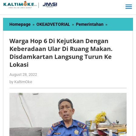
Skip
to
content
Warga
Homepage
»
OKEADVETORIAL
»
Pemerintahan
»
Hop
6
Warga Hop 6 Di Kejutkan Dengan
Di
Keberadaan Ular Di Ruang Makan.
Kejutkan
Disdamkartan Langsung Turun Ke
Dengan
Keberadaan
Lokasi
Ular
by
August 28, 2022
Di
KaltimOke
Ruang
by
KaltimOke
Makan.
Disdamkartan
Langsung
Turun
Ke
Lokasi