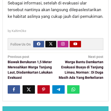
Sebagai informasi, setelah di evakuasi ular
tersebut nantinya akan langsung dilepaslestarikan
ke habitat aslinya yang cukup jauh dari pemukiman.
by
KaltimOke
Follow Us On
Post
Previous post
Next post
navigation
Biawak Berukuran 1,5 Meter
Warga Bantu Damkartan
Meresahkan Warga Tanjung
Evakuasi Buaya di Tanjung
Laut, Disdamkartan Lakukan
Limau, Norman : Di Duga
Evakuasi
Masih Ada Yang Berkeliaran