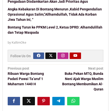
Pengadaan Disdamkartan Akan Jadi Prioritas Agus
Angka Kebakaran Di Bontang Menurun ,Kabid Pengendalian
Oprasional Agus Salim,”Allhamduillah, Tidak Ada Korban
Jiwa Tahun Ini, “
Bontang Turun ke PPKM Level 2, Ketua DPRD: Alhamdulillah
dan Tetap Waspada
by
KaltimOke
Follow Us On
Post
Previous post
Next post
navigation
Ribuan Warga Bontang
Buka Pekan MTQ, Bunda
Padati Pawai Ta’aruf 1
Neni Ajak Warga Muslim
Muharram 1440 H
Bontang Membumikan Al-
Quran