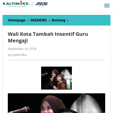
Skip
to
content
Wali
Homepage
»
OKENEWS
»
Bontang
»
Kota
Tambah
Wali Kota Tambah Insentif Guru
Insentif
Mengaji
Guru
Mengaji
by
September 16, 2018
KaltimOke
by
KaltimOke