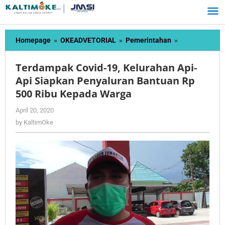
Skip
to
content
Terdampak
Homepage
»
OKEADVETORIAL
»
Pemerintahan
»
Covid-
19,
Terdampak Covid-19, Kelurahan Api-
Kelurahan
Api Siapkan Penyaluran Bantuan Rp
Api-
500 Ribu Kepada Warga
Api
Siapkan
by
April 20, 2020
Penyaluran
KaltimOke
by
KaltimOke
Bantuan
Rp
500
Ribu
Kepada
Warga