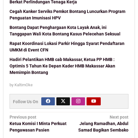
Berkat Perlindungan Tenaga Kerja
Cegah Kanker Serviks Pemkot Bontang Luncurkan Program
Penguatan Imunisasi HPV
Bontang Dapat Penghargaan Kota Layak Anak, ini
Tanggapan Wali Kota Bontang Kasus Pelecehan Seksual
Rapat Koordinasi Lokasi Parkir Hingga Syarat Pendaftaran
UMKM di Event CFN
Hadiri Pelantikan HMB cab Makassar, Ketua PP HMB :
Optimis 5 Tahun Ke Depan Kader HMB Makassar Akan
Memimpin Bontang
by
KaltimOke
Follow Us On
Post
Previous post
Next post
navigation
Ketua Komisi I Minta Perkuat
Jelang Ramadhan, Abdul
Pengawasan Pasien
Samad Bagikan Sembako