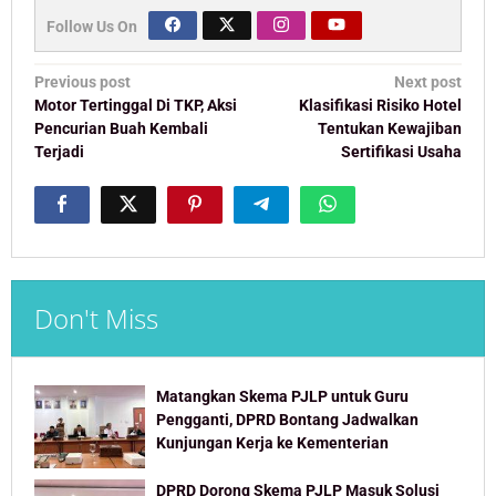
Follow Us On
Post
Previous post
Next post
navigation
Motor Tertinggal Di TKP, Aksi
Klasifikasi Risiko Hotel
Pencurian Buah Kembali
Tentukan Kewajiban
Terjadi
Sertifikasi Usaha
Don't Miss
Matangkan Skema PJLP untuk Guru
Pengganti, DPRD Bontang Jadwalkan
Kunjungan Kerja ke Kementerian
DPRD Dorong Skema PJLP Masuk Solusi