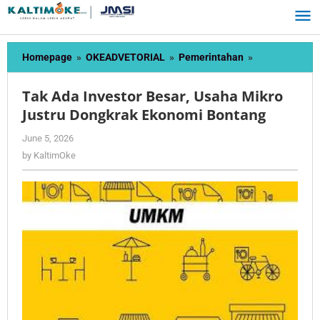
Skip
to
content
Tak
Homepage
»
OKEADVETORIAL
»
Pemerintahan
»
Ada
Investor
Tak Ada Investor Besar, Usaha Mikro
Besar,
Justru Dongkrak Ekonomi Bontang
Usaha
Mikro
by
June 5, 2026
Justru
KaltimOke
by
KaltimOke
Dongkrak
Ekonomi
Bontang