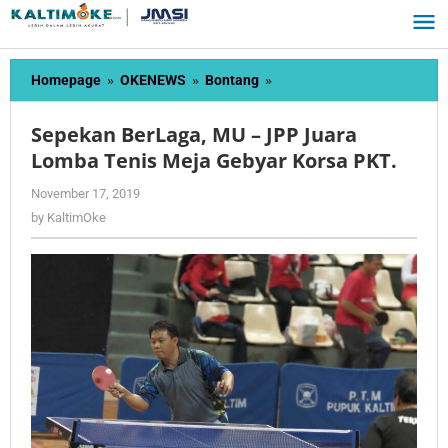
Skip
to
content
Sepekan
Homepage
»
OKENEWS
»
Bontang
»
BerLaga,
MU
Sepekan BerLaga, MU – JPP Juara
–
Lomba Tenis Meja Gebyar Korsa PKT.
JPP
Juara
by
November 17, 2019
Lomba
KaltimOke
by
KaltimOke
Tenis
Meja
Gebyar
Korsa
PKT.