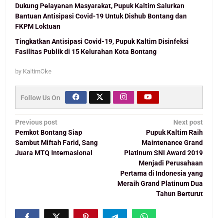
Dukung Pelayanan Masyarakat, Pupuk Kaltim Salurkan
Bantuan Antisipasi Covid-19 Untuk Dishub Bontang dan
FKPM Loktuan
Tingkatkan Antisipasi Covid-19, Pupuk Kaltim Disinfeksi
Fasilitas Publik di 15 Kelurahan Kota Bontang
by
KaltimOke
Follow Us On
Post
Previous post
Next post
navigation
Pemkot Bontang Siap
Pupuk Kaltim Raih
Sambut Miftah Farid, Sang
Maintenance Grand
Juara MTQ Internasional
Platinum SNI Award 2019
Menjadi Perusahaan
Pertama di Indonesia yang
Meraih Grand Platinum Dua
Tahun Berturut