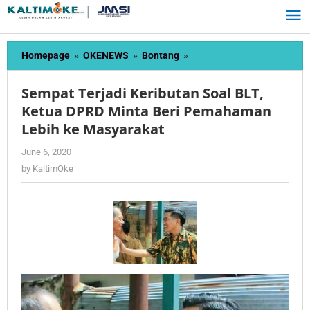
Skip
to
content
Sempat
Homepage
»
OKENEWS
»
Bontang
»
Terjadi
Keributan
Sempat Terjadi Keributan Soal BLT,
Soal
Ketua DPRD Minta Beri Pemahaman
BLT,
Lebih ke Masyarakat
Ketua
DPRD
by
June 6, 2020
Minta
KaltimOke
by
KaltimOke
Beri
Pemahaman
Lebih
ke
Masyarakat