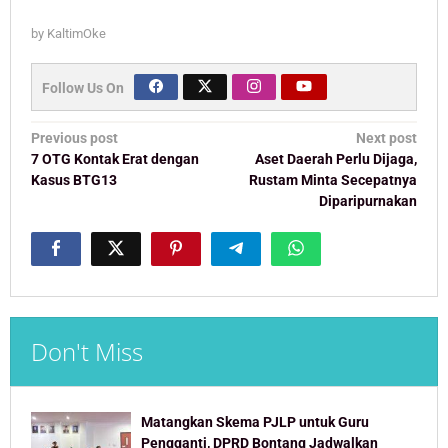
by
KaltimOke
Follow Us On
Post
Previous post
Next post
navigation
7 OTG Kontak Erat dengan
Aset Daerah Perlu Dijaga,
Kasus BTG13
Rustam Minta Secepatnya
Diparipurnakan
Don't Miss
Matangkan Skema PJLP untuk Guru
Pengganti, DPRD Bontang Jadwalkan