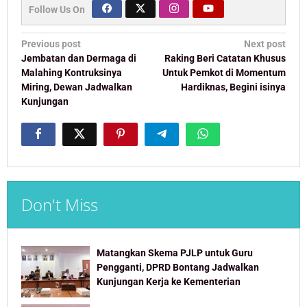
Follow Us On
Post
Previous post
Next post
navigation
Jembatan dan Dermaga di
Raking Beri Catatan Khusus
Malahing Kontruksinya
Untuk Pemkot di Momentum
Miring, Dewan Jadwalkan
Hardiknas, Begini isinya
Kunjungan
Don't Miss
Matangkan Skema PJLP untuk Guru
Pengganti, DPRD Bontang Jadwalkan
Kunjungan Kerja ke Kementerian