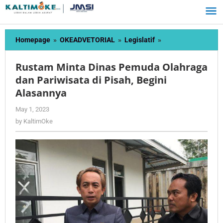
Skip
to
content
Rustam
Homepage
»
OKEADVETORIAL
»
Legislatif
»
Minta
Dinas
Rustam Minta Dinas Pemuda Olahraga
Pemuda
dan Pariwisata di Pisah, Begini
Olahraga
Alasannya
dan
Pariwisata
by
May 1, 2023
di
KaltimOke
by
KaltimOke
Pisah,
Begini
Alasannya