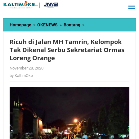
Skip
to
content
Ricuh
Homepage
»
OKENEWS
»
Bontang
»
di
Jalan
Ricuh di Jalan MH Tamrin, Kelompok
MH
Tak Dikenal Serbu Sekretariat Ormas
Tamrin,
Loreng Orange
Kelompok
Tak
by
November 28, 2020
Dikenal
KaltimOke
by
KaltimOke
Serbu
Sekretariat
Ormas
Loreng
Orange