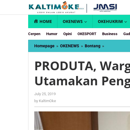
Skip
to
content
HOME
OKENEWS
OKEHUKRIM
Cerpen
Humor
Opini
OKESPORT
Business
Gad
PRODUTA,
Homepage
»
OKENEWS
»
Bontang
»
Warga
Satimpo
PRODUTA, Warg
Lebih
Utamakan
Utamakan Peng
Pengadaan
Barang
by
July 25, 2019
KaltimOke
by
KaltimOke