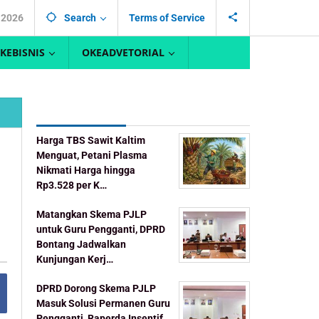
, 2026
Search
Terms of Service
KEBISNIS
OKEADVETORIAL
Recent Post
Harga TBS Sawit Kaltim
Menguat, Petani Plasma
Nikmati Harga hingga
Rp3.528 per K…
Matangkan Skema PJLP
untuk Guru Pengganti, DPRD
Bontang Jadwalkan
Kunjungan Kerj…
DPRD Dorong Skema PJLP
Masuk Solusi Permanen Guru
Pengganti, Raperda Insentif