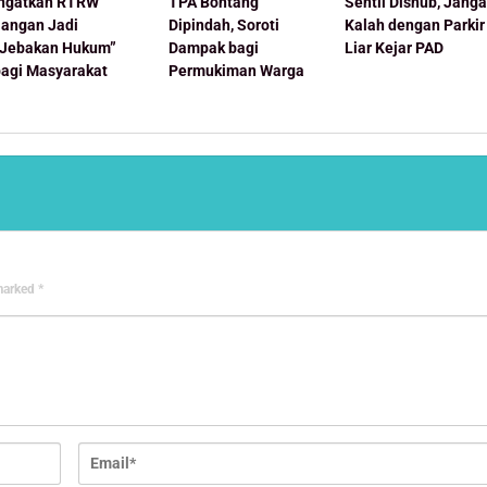
Ingatkan RTRW
TPA Bontang
Sentil Dishub, Jang
Jangan Jadi
Dipindah, Soroti
Kalah dengan Parkir
“Jebakan Hukum”
Dampak bagi
Liar Kejar PAD
bagi Masyarakat
Permukiman Warga
 marked
*