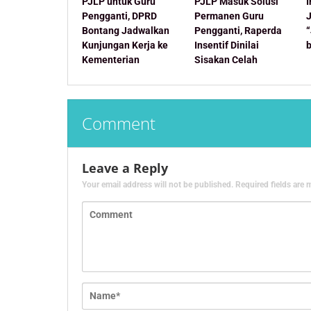
PJLP untuk Guru
PJLP Masuk Solusi
Pengganti, DPRD
Permanen Guru
Bontang Jadwalkan
Pengganti, Raperda
Kunjungan Kerja ke
Insentif Dinilai
Kementerian
Sisakan Celah
Comment
Leave a Reply
Your email address will not be published.
Required fields are