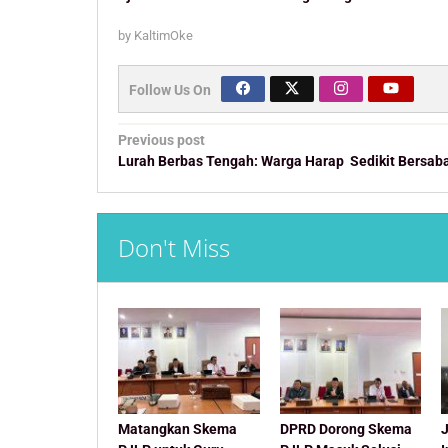
by
KaltimOke
Follow Us On
Post
Previous post
navigation
Lurah Berbas Tengah: Warga Harap Sedikit Bersab
Don't Miss
Matangkan Skema
DPRD Dorong Skema
J