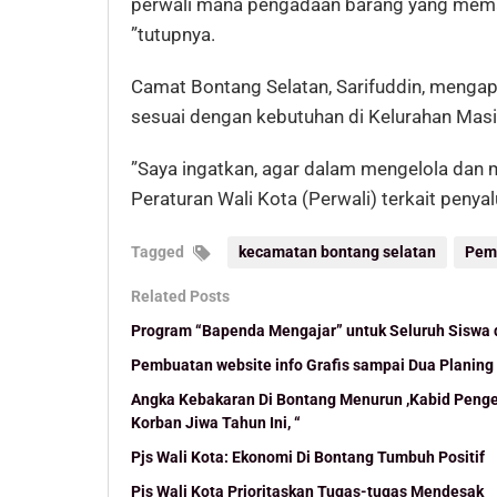
perwali mana pengadaan barang yang meman
”tutupnya.
Camat Bontang Selatan, Sarifuddin, mengap
sesuai dengan kebutuhan di Kelurahan Mas
”Saya ingatkan, agar dalam mengelola dan 
Peraturan Wali Kota (Perwali) terkait penyal
Tagged
kecamatan bontang selatan
Peme
Related Posts
Program “Bapenda Mengajar” untuk Seluruh Siswa 
Pembuatan website info Grafis sampai Dua Planing
Angka Kebakaran Di Bontang Menurun ,Kabid Pengen
Korban Jiwa Tahun Ini, “
Pjs Wali Kota: Ekonomi Di Bontang Tumbuh Positif
Pjs Wali Kota Prioritaskan Tugas-tugas Mendesak