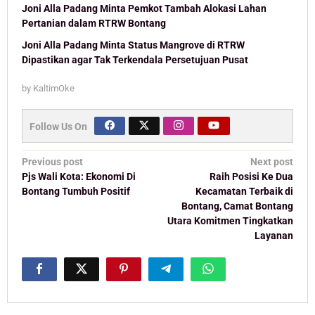
Joni Alla Padang Minta Pemkot Tambah Alokasi Lahan
Pertanian dalam RTRW Bontang
Joni Alla Padang Minta Status Mangrove di RTRW
Dipastikan agar Tak Terkendala Persetujuan Pusat
by
KaltimOke
Follow Us On
Post
Previous post
Next post
navigation
Pjs Wali Kota: Ekonomi Di
Raih Posisi Ke Dua
Bontang Tumbuh Positif
Kecamatan Terbaik di
Bontang, Camat Bontang
Utara Komitmen Tingkatkan
Layanan