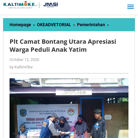
Skip
to
content
Plt
Homepage
»
OKEADVETORIAL
»
Pemerintahan
»
Camat
Bontang
Plt Camat Bontang Utara Apresiasi
Utara
Warga Peduli Anak Yatim
Apresiasi
Warga
by
October 12, 2020
Peduli
KaltimOke
by
KaltimOke
Anak
Yatim