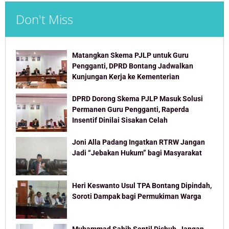
Don't Miss
Matangkan Skema PJLP untuk Guru
Pengganti, DPRD Bontang Jadwalkan
Kunjungan Kerja ke Kementerian
DPRD Dorong Skema PJLP Masuk Solusi
Permanen Guru Pengganti, Raperda
Insentif Dinilai Sisakan Celah
Joni Alla Padang Ingatkan RTRW Jangan
Jadi “Jebakan Hukum” bagi Masyarakat
Heri Keswanto Usul TPA Bontang Dipindah,
Soroti Dampak bagi Permukiman Warga
Muhammad Sahib Sentil Dishub, Jangan