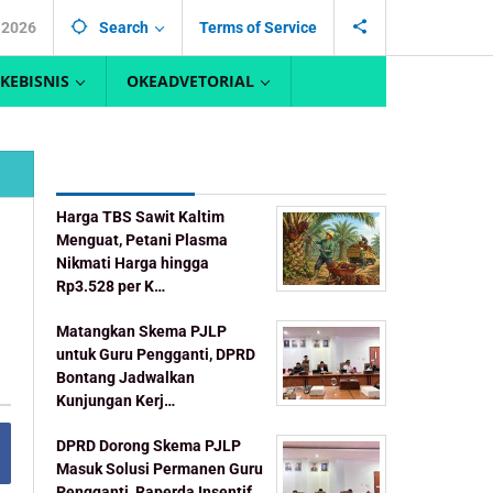
, 2026
Search
Terms of Service
KEBISNIS
OKEADVETORIAL
Recent Post
Harga TBS Sawit Kaltim
Menguat, Petani Plasma
Nikmati Harga hingga
Rp3.528 per K…
Matangkan Skema PJLP
untuk Guru Pengganti, DPRD
Bontang Jadwalkan
Kunjungan Kerj…
DPRD Dorong Skema PJLP
Masuk Solusi Permanen Guru
Pengganti, Raperda Insentif