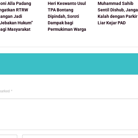
oni Alla Padang
Heri Keswanto Usul
Muhammad Sahib
Ingatkan RTRW
TPA Bontang
Sentil Dishub, Jang
Jangan Jadi
Dipindah, Soroti
Kalah dengan Parkir
“Jebakan Hukum”
Dampak bagi
Liar Kejar PAD
bagi Masyarakat
Permukiman Warga
 marked
*