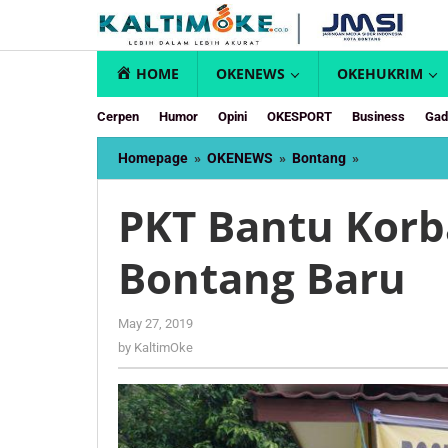
Skip
to
content
HOME
OKENEWS
OKEHUKRIM
Cerpen
Humor
Opini
OKESPORT
Business
Gad
PKT
Homepage
»
OKENEWS
»
Bontang
»
Bantu
Korban
PKT Bantu Kor
Kebakaran
Bontang
Bontang Baru
Baru
by
May 27, 2019
KaltimOke
by
KaltimOke