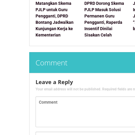
Matangkan Skema
DPRD Dorong Skema
J
PJLP untuk Guru
PJLP Masuk Solusi
Pengganti, DPRD
Permanen Guru
Bontang Jadwalkan
Pengganti, Raperda
Kunjungan Kerja ke
Insentif Dinilai
Kementerian
Sisakan Celah
Comment
Leave a Reply
Your email address will not be published.
Required fields are