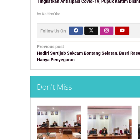
Tingkatkan Antisipasi Covid-19, Pupuk Kaltim Disinf
by
KaltimOke
Follow Us On
Post
Previous post
navigation
Hadiri Sertijab Sekcam Bontang Selatan, Basri Rase
Hanya Penyegaran
Don't Miss