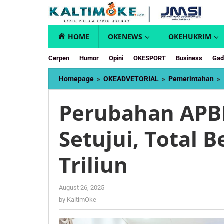
Skip
to
content
HOME
OKENEWS
OKEHUKRIM
Cerpen
Humor
Opini
OKESPORT
Business
Gad
Homepage
»
OKEADVETORIAL
»
Pemerintahan
»
Perubahan APBD
Setujui, Total 
Triliun
by
August 26, 2025
KaltimOke
by
KaltimOke