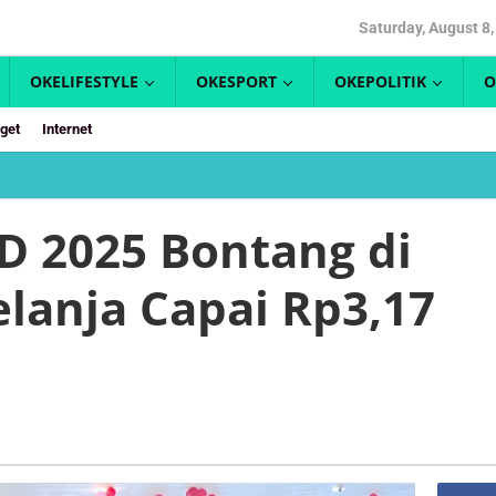
Saturday, August 8
OKELIFESTYLE
OKESPORT
OKEPOLITIK
O
get
Internet
Perubahan
APBD
2025
 2025 Bontang di
Bontang
di
Belanja Capai Rp3,17
Setujui,
Total
Belanja
Capai
Rp3,17
Triliun