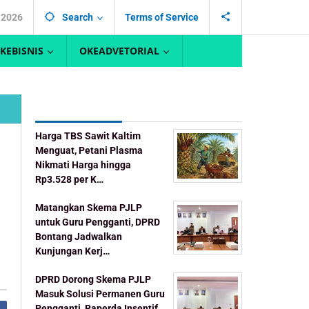
, 2026
Search
Terms of Service
KEBISNIS
OKEADVETORIAL
Recent Post
Harga TBS Sawit Kaltim
Menguat, Petani Plasma
Nikmati Harga hingga
Rp3.528 per K…
Matangkan Skema PJLP
untuk Guru Pengganti, DPRD
Bontang Jadwalkan
Kunjungan Kerj…
DPRD Dorong Skema PJLP
Masuk Solusi Permanen Guru
Pengganti, Raperda Insentif