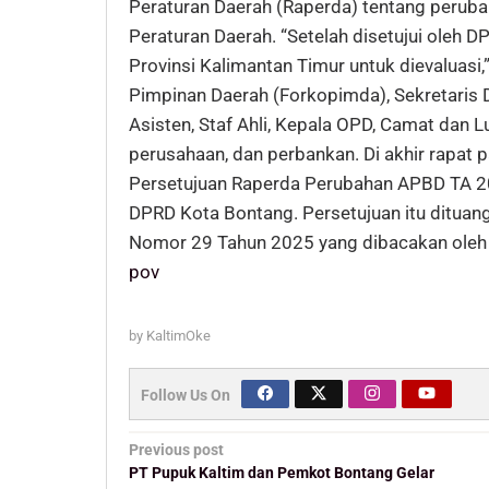
Peraturan Daerah (Raperda) tentang perub
Peraturan Daerah. “Setelah disetujui oleh 
Provinsi Kalimantan Timur untuk dievaluasi,
Pimpinan Daerah (Forkopimda), Sekretaris D
Asisten, Staf Ahli, Kepala OPD, Camat dan Lur
perusahaan, dan perbankan. Di akhir rapat 
Persetujuan Raperda Perubahan APBD TA 2
DPRD Kota Bontang. Persetujuan itu ditua
Nomor 29 Tahun 2025 yang dibacakan oleh
pov
by
KaltimOke
Follow Us On
Post
Previous post
navigation
PT Pupuk Kaltim dan Pemkot Bontang Gelar