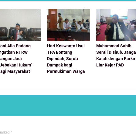
oni Alla Padang
Heri Keswanto Usul
Muhammad Sahib
Ingatkan RTRW
TPA Bontang
Sentil Dishub, Jang
Jangan Jadi
Dipindah, Soroti
Kalah dengan Parkir
“Jebakan Hukum”
Dampak bagi
Liar Kejar PAD
bagi Masyarakat
Permukiman Warga
 marked
*