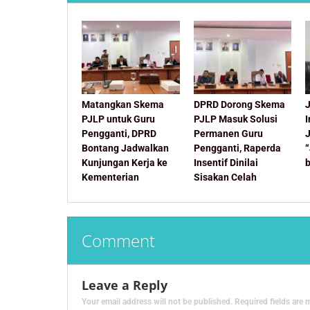
Matangkan Skema
DPRD Dorong Skema
J
PJLP untuk Guru
PJLP Masuk Solusi
Pengganti, DPRD
Permanen Guru
Bontang Jadwalkan
Pengganti, Raperda
Kunjungan Kerja ke
Insentif Dinilai
Kementerian
Sisakan Celah
Comment
Leave a Reply
Your email address will not be published.
Required fields are