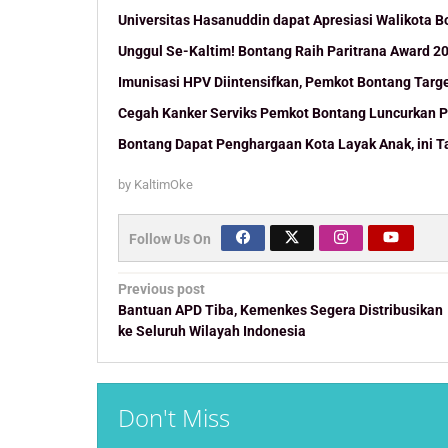
Universitas Hasanuddin dapat Apresiasi Walikota
Unggul Se-Kaltim! Bontang Raih Paritrana Award 2
Imunisasi HPV Diintensifkan, Pemkot Bontang Targ
Cegah Kanker Serviks Pemkot Bontang Luncurkan 
Bontang Dapat Penghargaan Kota Layak Anak, ini 
by
KaltimOke
Follow Us On
Post
Previous post
navigation
Bantuan APD Tiba, Kemenkes Segera Distribusikan
ke Seluruh Wilayah Indonesia
Don't Miss