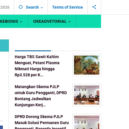
, 2026
Search
Terms of Service
KEBISNIS
OKEADVETORIAL
Recent Post
Harga TBS Sawit Kaltim
Menguat, Petani Plasma
Nikmati Harga hingga
Rp3.528 per K…
Matangkan Skema PJLP
untuk Guru Pengganti, DPRD
Bontang Jadwalkan
Kunjungan Kerj…
DPRD Dorong Skema PJLP
Masuk Solusi Permanen Guru
Pengganti, Raperda Insentif