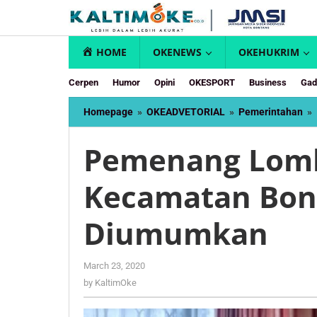
Skip
to
content
HOME
OKENEWS
OKEHUKRIM
Cerpen
Humor
Opini
OKESPORT
Business
Gad
Homepage
»
OKEADVETORIAL
»
Pemerintahan
»
Pemenang Lomb
Kecamatan Bon
Diumumkan
by
March 23, 2020
KaltimOke
by
KaltimOke