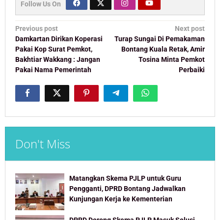
Follow Us On
Post
Previous post
Next post
navigation
Damkartan Dirikan Koperasi
Turap Sungai Di Pemakaman
Pakai Kop Surat Pemkot,
Bontang Kuala Retak, Amir
Bakhtiar Wakkang : Jangan
Tosina Minta Pemkot
Pakai Nama Pemerintah
Perbaiki
Don't Miss
Matangkan Skema PJLP untuk Guru
Pengganti, DPRD Bontang Jadwalkan
Kunjungan Kerja ke Kementerian
DPRD Dorong Skema PJLP Masuk Solusi