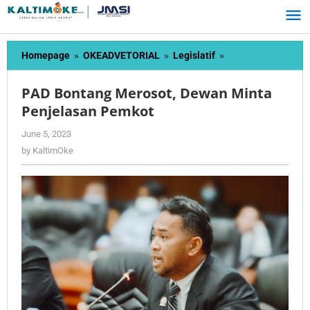
Skip
to
content
PAD
Homepage
»
OKEADVETORIAL
»
Legislatif
»
Bontang
Merosot,
PAD Bontang Merosot, Dewan Minta
Dewan
Penjelasan Pemkot
Minta
Penjelasan
by
June 5, 2023
Pemkot
KaltimOke
by
KaltimOke