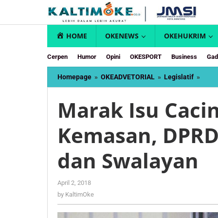
Skip
to
content
HOME
OKENEWS
OKEHUKRIM
Cerpen
Humor
Opini
OKESPORT
Business
Gad
Mara
Homepage
»
OKEADVETORIAL
»
Legislatif
»
Isu
Caci
Marak Isu Caci
dala
Ikan
Kemasan, DPRD 
Kale
Kema
DPR
dan Swalayan
sege
Sida
Toko
by
April 2, 2018
dan
KaltimOke
by
KaltimOke
Swal