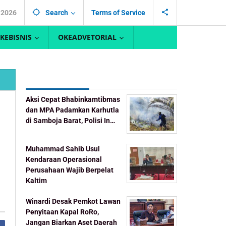
 2026
Search
Terms of Service
KEBISNIS
OKEADVETORIAL
Recent Post
Aksi Cepat Bhabinkamtibmas
dan MPA Padamkan Karhutla
di Samboja Barat, Polisi In…
Muhammad Sahib Usul
Kendaraan Operasional
Perusahaan Wajib Berpelat
Kaltim
Winardi Desak Pemkot Lawan
Penyitaan Kapal RoRo,
Jangan Biarkan Aset Daerah