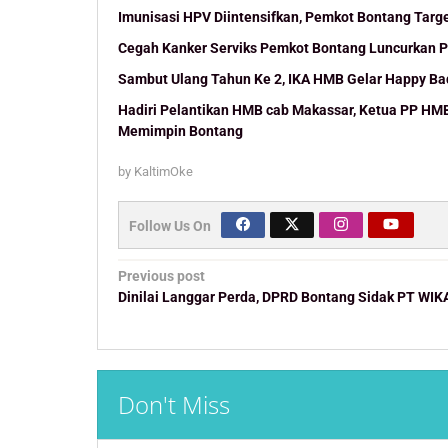
Imunisasi HPV Diintensifkan, Pemkot Bontang Targ
Cegah Kanker Serviks Pemkot Bontang Luncurkan 
Sambut Ulang Tahun Ke 2, IKA HMB Gelar Happy B
Hadiri Pelantikan HMB cab Makassar, Ketua PP HM
Memimpin Bontang
by
KaltimOke
Follow Us On
Post
Previous post
navigation
Dinilai Langgar Perda, DPRD Bontang Sidak PT WIK
Don't Miss