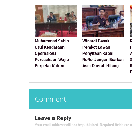
Muhammad Sahib
Winardi Desak
Usul Kendaraan
Pemkot Lawan
Operasional
Penyitaan Kapal
Perusahaan Wajib
RoRo, Jangan Biarkan
Berpelat Kaltim
Aset Daerah Hilang
Comment
Leave a Reply
Your email address will not be published.
Required fields are