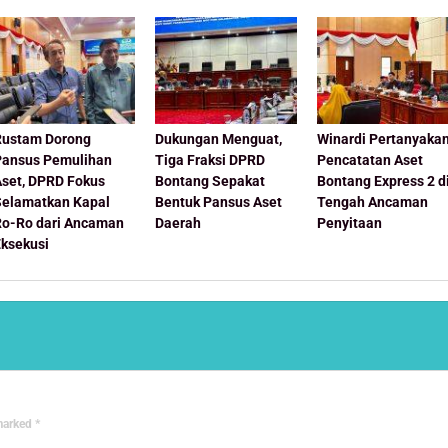
Rustam Dorong
Dukungan Menguat,
Winardi Pertanyaka
Pansus Pemulihan
Tiga Fraksi DPRD
Pencatatan Aset
Aset, DPRD Fokus
Bontang Sepakat
Bontang Express 2 d
Selamatkan Kapal
Bentuk Pansus Aset
Tengah Ancaman
Ro-Ro dari Ancaman
Daerah
Penyitaan
Eksekusi
 marked
*