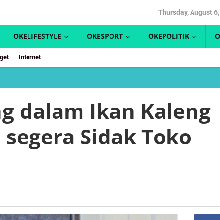
Thursday, August 6,
OKELIFESTYLE
OKESPORT
OKEPOLITIK
O
get
Internet
k
ng
ng dalam Ikan Kaleng
m
segera Sidak Toko
ng
san,
D
ra
k
ayan